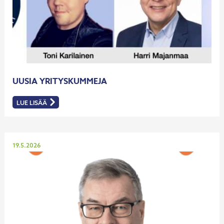
UUSIA YRITYSKUMMEJA
LUE LISÄÄ
:
UUSIA
YRITYSKUMMEJA
Julkaistu
19.5.2026