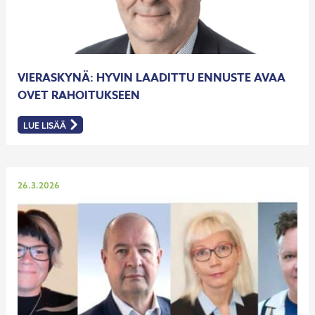
VIERASKYNÄ: HYVIN LAADITTU ENNUSTE AVAA
OVET RAHOITUKSEEN
LUE LISÄÄ
:
VIERASKYNÄ:
HYVIN
LAADITTU
ENNUSTE
AVAA
OVET
Julkaistu
26.3.2026
RAHOITUKSEEN