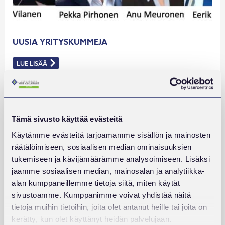
UUSIA YRITYSKUMMEJA
LUE LISÄÄ
:
UUSIA
YRITYSKUMMEJA
Tämä sivusto käyttää evästeitä
Kategoriat
Käytämme evästeitä tarjoamamme sisällön ja mainosten
räätälöimiseen, sosiaalisen median ominaisuuksien
AJANKOHTAISTA
tukemiseen ja kävijämäärämme analysoimiseen. Lisäksi
ETUSIVU
jaamme sosiaalisen median, mainosalan ja analytiikka-
alan kumppaneillemme tietoja siitä, miten käytät
JUKAN JUTTUJA
sivustoamme. Kumppanimme voivat yhdistää näitä
KASVUN EVÄÄT
tietoja muihin tietoihin, joita olet antanut heille tai joita on
kerätty, kun olet käyttänyt heidän palvelujaan.
KUNTAKUMMI-BLOGI