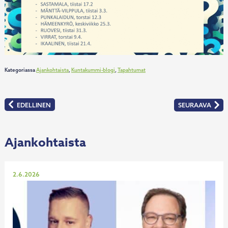
Kategoriassa
Ajankohtaista
,
Kuntakummi-blogi
,
Tapahtumat
Artikkelien
EDELLINEN
SEURAAVA
:
:
selaus
OIKOLUKIJA
YRITYSKUMMIE
YHTEISTYÖKUM
HALUAVAT
PIRKANMAAN
KASVUN
Ajankohtaista
RAKENTAJIKSI
Julkaistu
2.6.2026