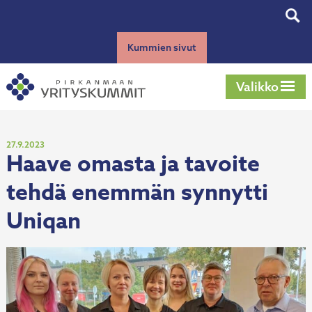
Siirry
Tog
sisältöön
sear
Kummien sivut
Valikko
Julkaistu
27.9.2023
Haave omasta ja tavoite
tehdä enemmän synnytti
Uniqan