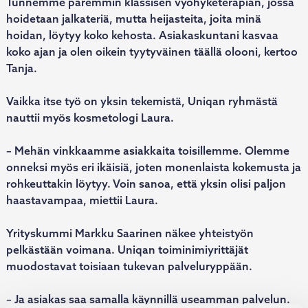
Tunnemme paremmin klassisen vyöhyketerapian, jossa
hoidetaan jalkateriä, mutta heijasteita, joita minä
hoidan, löytyy koko kehosta. Asiakaskuntani kasvaa
koko ajan ja olen oikein tyytyväinen täällä olooni, kertoo
Tanja.
Vaikka itse työ on yksin tekemistä, Uniqan ryhmästä
nauttii myös kosmetologi Laura.
– Mehän vinkkaamme asiakkaita toisillemme. Olemme
onneksi myös eri ikäisiä, joten monenlaista kokemusta ja
rohkeuttakin löytyy. Voin sanoa, että yksin olisi paljon
haastavampaa, miettii Laura.
Yrityskummi Markku Saarinen näkee yhteistyön
pelkästään voimana. Uniqan toiminimiyrittäjät
muodostavat toisiaan tukevan palveluryppään.
– Ja asiakas saa samalla käynnillä useamman palvelun.