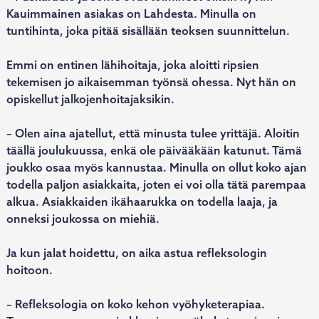
Kauimmainen asiakas on Lahdesta. Minulla on
tuntihinta, joka pitää sisällään teoksen suunnittelun.
Emmi on entinen lähihoitaja, joka aloitti ripsien
tekemisen jo aikaisemman työnsä ohessa. Nyt hän on
opiskellut jalkojenhoitajaksikin.
– Olen aina ajatellut, että minusta tulee yrittäjä. Aloitin
täällä joulukuussa, enkä ole päivääkään katunut. Tämä
joukko osaa myös kannustaa. Minulla on ollut koko ajan
todella paljon asiakkaita, joten ei voi olla tätä parempaa
alkua. Asiakkaiden ikähaarukka on todella laaja, ja
onneksi joukossa on miehiä.
Ja kun jalat hoidettu, on aika astua refleksologin
hoitoon.
– Refleksologia on koko kehon vyöhyketerapiaa.