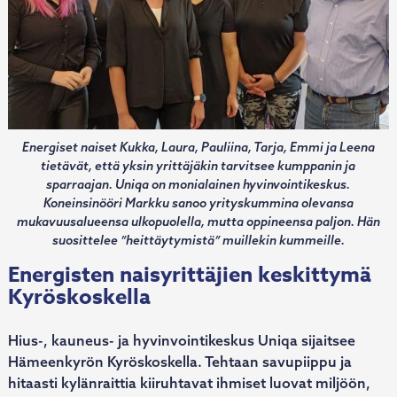
Energiset naiset Kukka, Laura, Pauliina, Tarja, Emmi ja Leena
tietävät, että yksin yrittäjäkin tarvitsee kumppanin ja
sparraajan. Uniqa on monialainen hyvinvointikeskus.
Koneinsinööri Markku sanoo yrityskummina olevansa
mukavuusalueensa ulkopuolella, mutta oppineensa paljon. Hän
suosittelee ”heittäytymistä” muillekin kummeille.
Energisten naisyrittäjien keskittymä
Kyröskoskella
Hius-, kauneus- ja hyvinvointikeskus Uniqa sijaitsee
Hämeenkyrön Kyröskoskella. Tehtaan savupiippu ja
hitaasti kylänraittia kiiruhtavat ihmiset luovat miljöön,