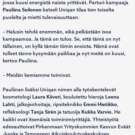
jossa kuusi energistä naista yrittävät. Parturi-kampaaja
Pauliina Seilonen
katseli Uniqan tilaa tien toiselta
puolelta ja mietti tulevaisuuttaan.
– Halusin tehdä enemmän, eikä pelkästään isoa
kampaamoa. Ja tämä on tulos. Se, että tämä on nyt
tällainen, on kyllä tämän tiimin ansiota. Nämä ovat
tulleet tänne kysymään paikkaa ja nyt meitä on kuusi,
kertoo Pauliina.
– Meidän kemiamme toimivat.
Pauliinan lisäksi Uniqan nimen alla työskentelevät
Laura Kiiveri
Leena
kosmetologi
, koulutettu hieroja
Lahti
Emmi Hietikko
, jalkojenhoitaja, ripsiteknikko
,
Tanja Sirén
Kukka Varvio.
refleksologi
ja tatuoija
He
kaikki ovat itsenäisiä toiminimiyrittäjiä. Yhteistyötä
edesauttoivat Pirkanmaan Yrityskummien Kasvun Eväät
-hanke ja Tampereen Aikuiskoulutuskeskuksen