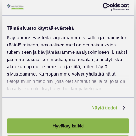
Tuohon naapuriin rakennetaan kerrostalo, johon
muuttaa asiakkaita. Hämeenkyrön uusi ohitustie tuo
Tampereen puolen tunnin päähän. Tässä on todella
mahdollisuuksia, miettii Saarinen.
Tämä sivusto käyttää evästeitä
Käytämme evästeitä tarjoamamme sisällön ja mainosten
Uniqan kotisivut kertovat hyvin tarjolla olevat palvelut.
räätälöimiseen, sosiaalisen median ominaisuuksien
Hinnastosta taas näkee, että ammattilaisten työ maksaa.
tukemiseen ja kävijämäärämme analysoimiseen. Lisäksi
jaamme sosiaalisen median, mainosalan ja analytiikka-
Juha Kosonen
alan kumppaneillemme tietoja siitä, miten käytät
Kategoriassa
Tarinat
sivustoamme. Kumppanimme voivat yhdistää näitä
tietoja muihin tietoihin, joita olet antanut heille tai joita on
Artikkelien
EDELLINEN
kerätty, kun olet käyttänyt heidän palvelujaan.
SEURAAVA
:
:
selaus
YRITYSKUMMEILLA
UUDET
KYSYNTÄÄ
YRITYSKUMMIT
YRITYSTEN
ESITTÄYTYVÄT
MENTOROINNISSA
Näytä tiedot
Ajankohtaista
Hyväksy kaikki
Julkaistu
9.12.2025