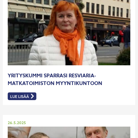
SATUMAAN
YRITYSKUMMI SPARRASI RESVIARIA-
MATKATOIMISTON MYYNTIKUNTOON
LUE LISÄÄ
:
YRITYSKUMMI
SPARRASI
RESVIARIA-
MATKATOIMISTON
MYYNTIKUNTOON
Julkaistu
26.5.2025