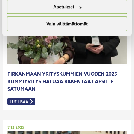
Asetukset
Vain välttämättömät
PIRKANMAAN YRITYSKUMMIEN VUODEN 2025
KUMMIYRITYS HALUAA RAKENTAA LAPSILLE
SATUMAAN
LUE LISÄÄ
:
PIRKANMAAN
YRITYSKUMMIEN
VUODEN
2025
KUMMIYRITYS
HALUAA
Julkaistu
9.12.2025
RAKENTAA
LAPSILLE