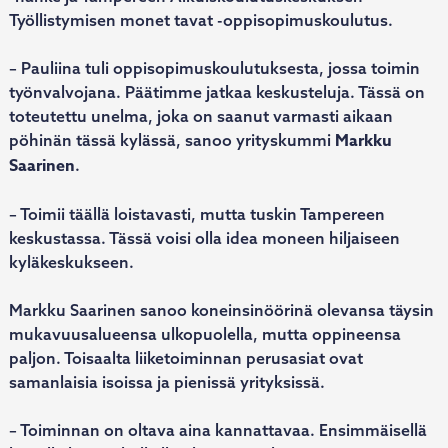
Työllistymisen monet tavat -oppisopimuskoulutus.
– Pauliina tuli oppisopimuskoulutuksesta, jossa toimin
työnvalvojana. Päätimme jatkaa keskusteluja. Tässä on
toteutettu unelma, joka on saanut varmasti aikaan
Markku
pöhinän tässä kylässä, sanoo yrityskummi
Saarinen
.
– Toimii täällä loistavasti, mutta tuskin Tampereen
keskustassa. Tässä voisi olla idea moneen hiljaiseen
kyläkeskukseen.
Markku Saarinen sanoo koneinsinöörinä olevansa täysin
mukavuusalueensa ulkopuolella, mutta oppineensa
paljon. Toisaalta liiketoiminnan perusasiat ovat
samanlaisia isoissa ja pienissä yrityksissä.
– Toiminnan on oltava aina kannattavaa. Ensimmäisellä