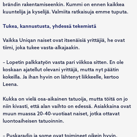
brändin rakentamiseenkin. Kummi on ennen kaikkea
kuuntelija ja kyselijä. Valmiita ratkaisuja emme tuputa.
Tukea, kannustusta, yhdessä tekemistä
Vaikka Uniqan naiset ovat itsenäisiä yrittäjiä, he ovat
tiimi, joka tukee vasta-alkajaakin.
– Lopetin palkkatyön vasta pari viikkoa sitten. En ole
koskaan ajatellut olevani yrittäjä, mutta nyt päätin
kokeilla. Ja ihan hyvin on lähtenyt liikkeelle, kertoo
Leena.
Kukka on vielä osa-aikainen tatuoija, mutta töitä on jo
niin kivasti, että alan vaihto on edessä. Asiakkaina ovat
muun muassa 20-40-vuotiaat naiset, jotka ottavat
luontoaiheisen tatuoinnin.
– Puskaradio ja some ovat toimineet oikein hyvin.