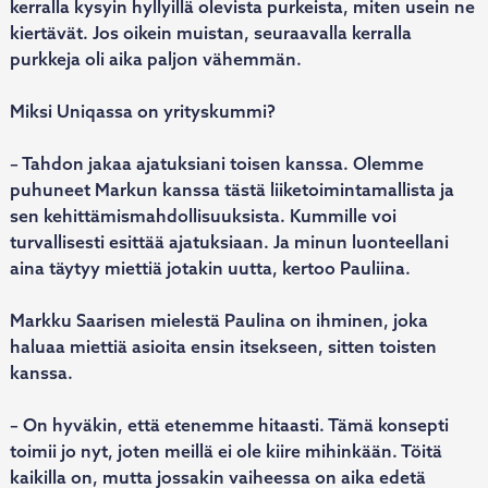
kerralla kysyin hyllyillä olevista purkeista, miten usein ne
kiertävät. Jos oikein muistan, seuraavalla kerralla
purkkeja oli aika paljon vähemmän.
Miksi Uniqassa on yrityskummi?
– Tahdon jakaa ajatuksiani toisen kanssa. Olemme
puhuneet Markun kanssa tästä liiketoimintamallista ja
sen kehittämismahdollisuuksista. Kummille voi
turvallisesti esittää ajatuksiaan. Ja minun luonteellani
aina täytyy miettiä jotakin uutta, kertoo Pauliina.
Markku Saarisen mielestä Paulina on ihminen, joka
haluaa miettiä asioita ensin itsekseen, sitten toisten
kanssa.
– On hyväkin, että etenemme hitaasti. Tämä konsepti
toimii jo nyt, joten meillä ei ole kiire mihinkään. Töitä
kaikilla on, mutta jossakin vaiheessa on aika edetä