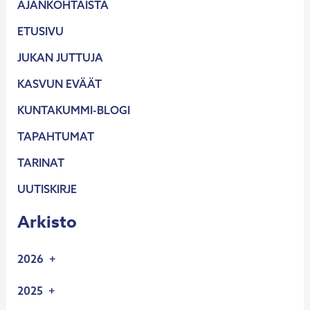
AJANKOHTAISTA
ETUSIVU
JUKAN JUTTUJA
KASVUN EVÄÄT
KUNTAKUMMI-BLOGI
TAPAHTUMAT
TARINAT
UUTISKIRJE
Arkisto
2026
2.6.2026
2025
UUSIA YRITYSKUMMEJA