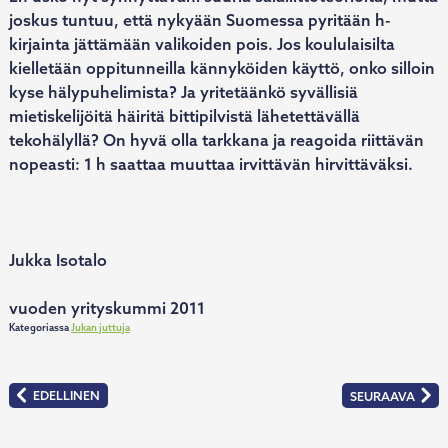
joskus tuntuu, että nykyään Suomessa pyritään h-
kirjainta jättämään valikoiden pois. Jos koululaisilta
kielletään oppitunneilla kännyköiden käyttö, onko silloin
kyse hälypuhelimista? Ja yritetäänkö syvällisiä
mietiskelijöitä häiritä bittipilvistä lähetettävällä
tekohälyllä? On hyvä olla tarkkana ja reagoida riittävän
nopeasti: 1 h saattaa muuttaa irvittävän hirvittäväksi.
Jukka Isotalo
vuoden yrityskummi 2011
Kategoriassa
Jukan juttuja
Artikkelien
EDELLINEN
SEURAAVA
:
:
selaus
TABUTTELUA
TUHTI
JA
KASVUN
LYHENTEITÄ
EVÄÄT