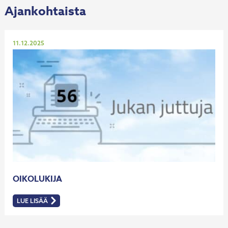
-
OPAS
Ajankohtaista
YKSINYRITTÄJIL
Julkaistu
11.12.2025
OIKOLUKIJA
LUE LISÄÄ
:
OIKOLUKIJA