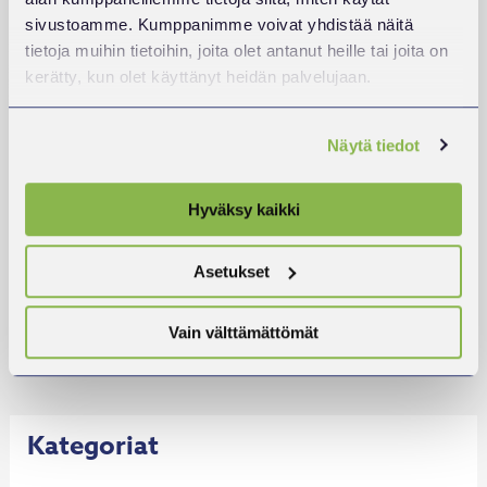
sivustoamme. Kumppanimme voivat yhdistää näitä
tietoja muihin tietoihin, joita olet antanut heille tai joita on
kerätty, kun olet käyttänyt heidän palvelujaan.
Näytä tiedot
Hyväksy kaikki
ONKS TIATOO?
Asetukset
LUE LISÄÄ
:
Vain välttämättömät
ONKS
TIATOO?
Kategoriat