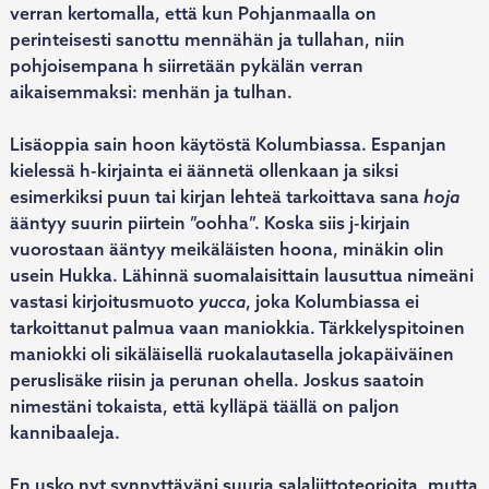
verran kertomalla, että kun Pohjanmaalla on
perinteisesti sanottu mennähän ja tullahan, niin
pohjoisempana h siirretään pykälän verran
aikaisemmaksi: menhän ja tulhan.
Lisäoppia sain hoon käytöstä Kolumbiassa. Espanjan
kielessä h-kirjainta ei äännetä ollenkaan ja siksi
esimerkiksi puun tai kirjan lehteä tarkoittava sana
hoja
ääntyy suurin piirtein ”oohha”. Koska siis j-kirjain
vuorostaan ääntyy meikäläisten hoona, minäkin olin
usein Hukka. Lähinnä suomalaisittain lausuttua nimeäni
vastasi kirjoitusmuoto
yucca
, joka Kolumbiassa ei
tarkoittanut palmua vaan maniokkia. Tärkkelyspitoinen
maniokki oli sikäläisellä ruokalautasella jokapäiväinen
peruslisäke riisin ja perunan ohella. Joskus saatoin
nimestäni tokaista, että kylläpä täällä on paljon
kannibaaleja.
En usko nyt synnyttäväni suuria salaliittoteorioita, mutta