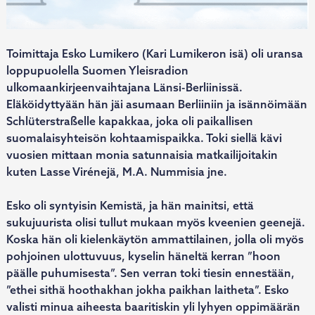
Toimittaja Esko Lumikero (Kari Lumikeron isä) oli uransa
loppupuolella Suomen Yleisradion
ulkomaankirjeenvaihtajana Länsi-Berliinissä.
Eläköidyttyään hän jäi asumaan Berliiniin ja isännöimään
Schlüterstraßelle kapakkaa, joka oli paikallisen
suomalaisyhteisön kohtaamispaikka. Toki siellä kävi
vuosien mittaan monia satunnaisia matkailijoitakin
kuten Lasse Virénejä, M.A. Nummisia jne.
Esko oli syntyisin Kemistä, ja hän mainitsi, että
sukujuurista olisi tullut mukaan myös kveenien geenejä.
Koska hän oli kielenkäytön ammattilainen, jolla oli myös
pohjoinen ulottuvuus, kyselin häneltä kerran ”hoon
päälle puhumisesta”. Sen verran toki tiesin ennestään,
”ethei sithä hoothakhan jokha paikhan laitheta”. Esko
valisti minua aiheesta baaritiskin yli lyhyen oppimäärän