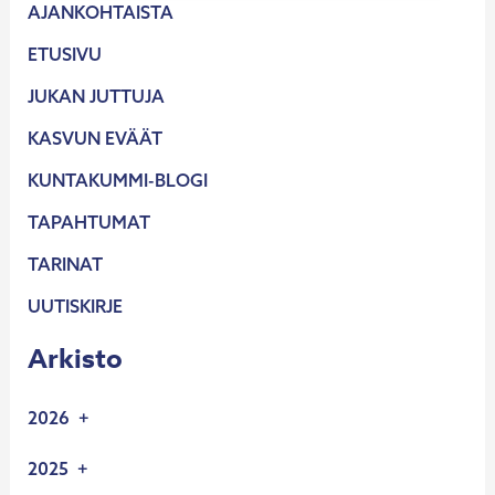
AJANKOHTAISTA
ETUSIVU
JUKAN JUTTUJA
KASVUN EVÄÄT
KUNTAKUMMI-BLOGI
TAPAHTUMAT
TARINAT
UUTISKIRJE
Arkisto
2026
2.6.2026
2025
UUSIA YRITYSKUMMEJA