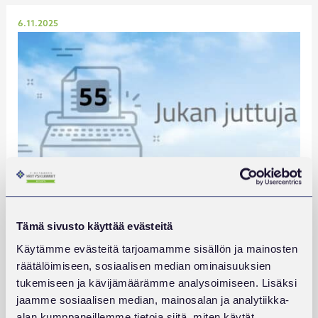
Julkaistu
6.11.2025
PITELEMÄTÖNTÄ ILMAA
Tämä sivusto käyttää evästeitä
LUE LISÄÄ
:
Käytämme evästeitä tarjoamamme sisällön ja mainosten
PITELEMÄTÖNTÄ
ILMAA
räätälöimiseen, sosiaalisen median ominaisuuksien
tukemiseen ja kävijämäärämme analysoimiseen. Lisäksi
jaamme sosiaalisen median, mainosalan ja analytiikka-
Julkaistu
4.8.2025
alan kumppaneillemme tietoja siitä, miten käytät