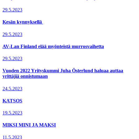
29.5.2023
Kesän kynnyksellä
29.5.2023
AV-Lan Finland elää myönteistä murrosvaihetta
29.5.2023
Vuoden 2022 Yrityskummi Juha Österlund haluaa auttaa
yrittäjiä onnistumaan
24.5.2023
KATSOS
19.5.2023
MIKSI MINI JA MAKSI
11.5.2023