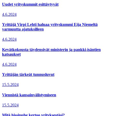
Uudet yrityskummit esittäytyvät
4.6.2024
Yrittäjä Virpi Lehti haluaa yrityskummi Eija Niemeltä
varmuutta ajatuksilleen
4.6.2024
Kevätkokousta täydensivät ministerin ja pankki-isäntien
katsaukset
4.6.2024
Yrittäjän tärkeät tunnusluvut
15.5.2024
Viennistä kansainvälistymiseen
15.5.2024
Mitä hissipuhe kertoo yrityksestäsi?