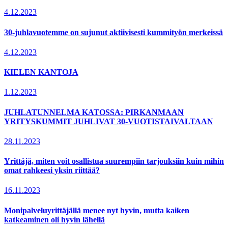
4.12.2023
30-juhlavuotemme on sujunut aktiivisesti kummityön merkeissä
4.12.2023
KIELEN KANTOJA
1.12.2023
JUHLATUNNELMA KATOSSA: PIRKANMAAN
YRITYSKUMMIT JUHLIVAT 30-VUOTISTAIVALTAAN
28.11.2023
Yrittäjä, miten voit osallistua suurempiin tarjouksiin kuin mihin
omat rahkeesi yksin riittää?
16.11.2023
Monipalveluyrittäjällä menee nyt hyvin, mutta kaiken
katkeaminen oli hyvin lähellä