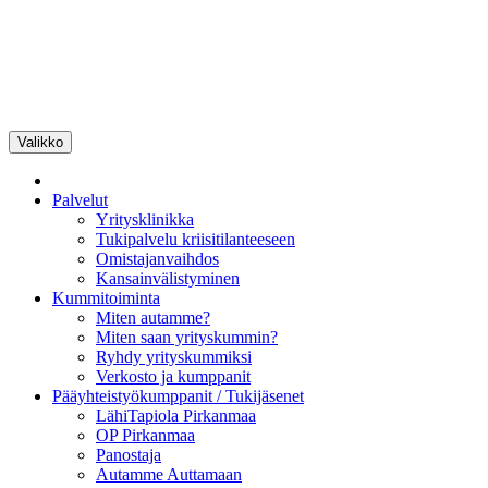
Siirry
sisältöön
Valikko
Pirkanmaan
Yrityskummit
Palvelut
Yritysklinikka
Tukipalvelu kriisitilanteeseen
Omistajanvaihdos
Kansainvälistyminen
Kummitoiminta
Miten autamme?
Miten saan yrityskummin?
Ryhdy yrityskummiksi
Verkosto ja kumppanit
Pääyhteistyökumppanit / Tukijäsenet
LähiTapiola Pirkanmaa
OP Pirkanmaa
Panostaja
Autamme Auttamaan