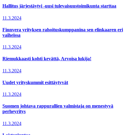
Hallitus järjestäytyi -uusi tulevaisuustoimikunta starttaa
11.3.2024
Finnvera yrityksen rahoituskumppanina sen elinkaaren eri
vaiheissa
11.3.2024
Riemukkaasti kohti kevättä, Arvoisa lukija!
11.3.2024
Uudet yrityskummit esittäytyvät
11.3.2024
Suomen johtava rappurallien valmistaja on menestyvä
perheyritys
11.3.2024