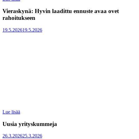
Uusia
yrityskummeja
Vieraskynä: Hyvin laadittu ennuste avaa ovet
rahoitukseen
Julkaistu
19.5.2026
19.5.2026
:
Lue lisää
Vieraskynä:
Hyvin
Uusia yrityskummeja
laadittu
ennuste
Julkaistu
26.3.2026
25.3.2026