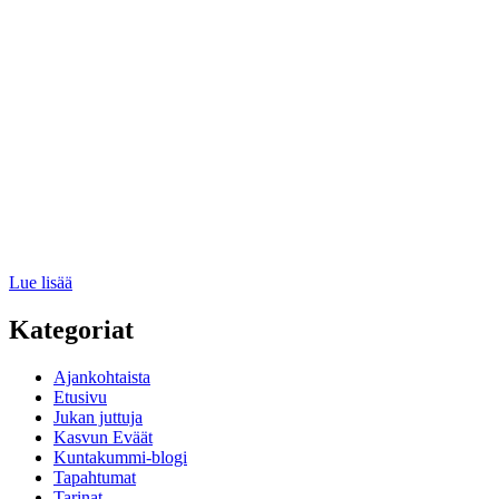
avaa
ovet
rahoitukseen
:
Lue lisää
Uusia
yrityskummeja
Kategoriat
Ajankohtaista
Etusivu
Jukan juttuja
Kasvun Eväät
Kuntakummi-blogi
Tapahtumat
Tarinat