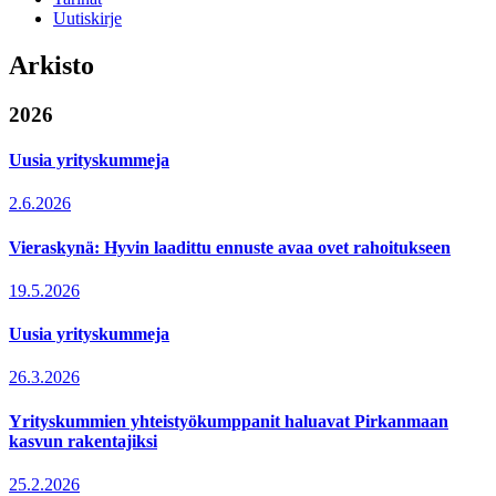
Uutiskirje
Arkisto
2026
Uusia yrityskummeja
2.6.2026
Vieraskynä: Hyvin laadittu ennuste avaa ovet rahoitukseen
19.5.2026
Uusia yrityskummeja
26.3.2026
Yrityskummien yhteistyökumppanit haluavat Pirkanmaan
kasvun rakentajiksi
25.2.2026