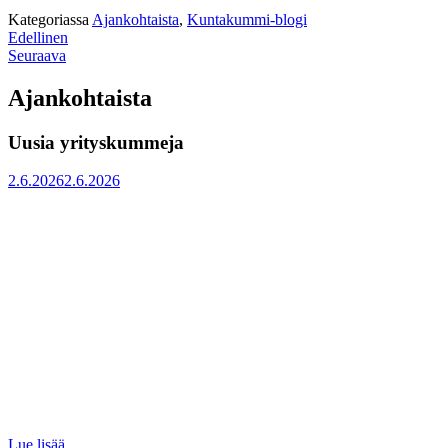
Kategoriassa
Ajankohtaista
,
Kuntakummi-blogi
Artikkelien
:
Edellinen
:
MUTUSTELUA
Seuraava
selaus
ARVOITUKSIA
Ajankohtaista
Uusia yrityskummeja
Julkaistu
2.6.2026
2.6.2026
:
Lue lisää