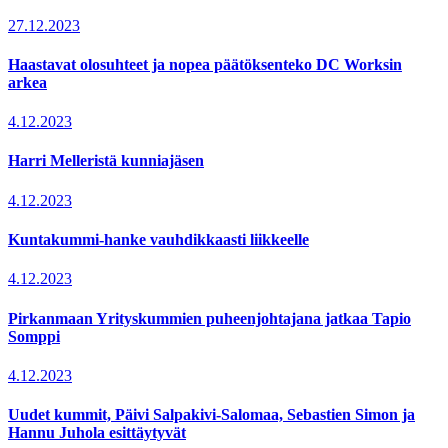
27.12.2023
Haastavat olosuhteet ja nopea päätöksenteko DC Worksin
arkea
4.12.2023
Harri Melleristä kunniajäsen
4.12.2023
Kuntakummi-hanke vauhdikkaasti liikkeelle
4.12.2023
Pirkanmaan Yrityskummien puheenjohtajana jatkaa Tapio
Somppi
4.12.2023
Uudet kummit, Päivi Salpakivi-Salomaa, Sebastien Simon ja
Hannu Juhola esittäytyvät