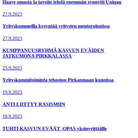
Haave omasta ja tavoite tehdä enemmän synnytti Uniqan
27.9.2023
Yrityskummeilla kysyntää yritysten mentoroinnissa
27.9.2023
KUMPPANUUSRYHMÄ KASVUN EVÄIDEN
JATKUMONA PIRKKALASSA
25.9.2023
Yrityskummitoiminta tehostuu Pirkanmaan kunnissa
19.9.2023
ANTI LIITTYY RASISMIIN
18.9.2023
TUHTI KASVUN EVÄÄT -OPAS yksinyrittäjille