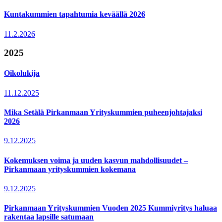
Kuntakummien tapahtumia keväällä 2026
11.2.2026
2025
Oikolukija
11.12.2025
Mika Setälä Pirkanmaan Yrityskummien puheenjohtajaksi
2026
9.12.2025
Kokemuksen voima ja uuden kasvun mahdollisuudet –
Pirkanmaan yrityskummien kokemana
9.12.2025
Pirkanmaan Yrityskummien Vuoden 2025 Kummiyritys haluaa
rakentaa lapsille satumaan