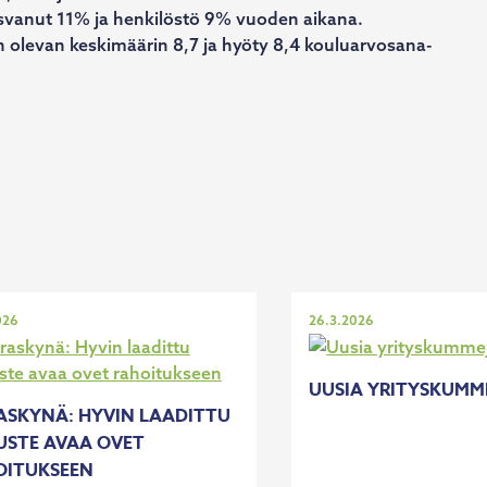
 kasvanut 11% ja henkilöstö 9% vuoden aikana.
n olevan keskimäärin 8,7 ja hyöty 8,4 kouluarvosana-
tu
Julkaistu
026
26.3.2026
UUSIA YRITYSKUMM
ASKYNÄ: HYVIN LAADITTU
USTE AVAA OVET
OITUKSEEN