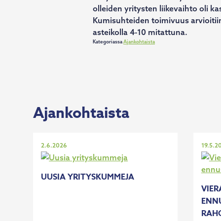
olleiden yritysten liikevaihto oli
Kumisuhteiden toimivuus arvioitii
asteikolla 4-10 mitattuna.
Kategoriassa
Ajankohtaista
Artikkelien
selaus
Ajankohtaista
Julkaistu
Julkais
2.6.2026
19.5.2
UUSIA YRITYSKUMMEJA
VIER
ENN
RAH