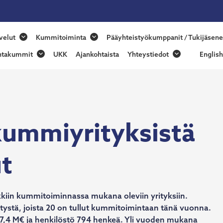
nmaan
velut
Kummitoiminta
Pääyhteistyökumppanit / Tukijäsene
skummit
ntakummit
UKK
Ajankohtaista
Yhteystiedot
English
kummiyrityksistä
t
ikkiin kummitoiminnassa mukana oleviin yrityksiin.
itystä, joista 20 on tullut kummitoimintaan tänä vuonna.
 67,4 M€ ja henkilöstö 794 henkeä. Yli vuoden mukana