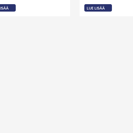
LISÄÄ
LUE LISÄÄ
:
ASKYNÄ:
UUSIA
N
YRITYSKUMMEJA
ITTU
STE
A
T
ITUKSEEN