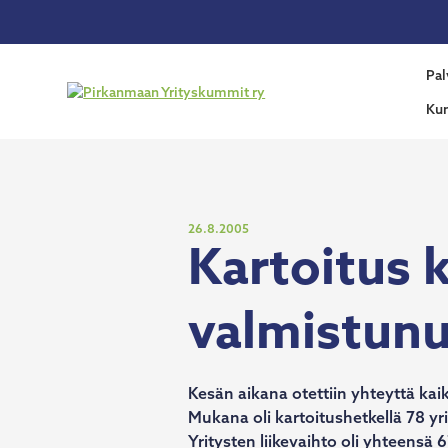
Siirry
sisältöön
Pirka
Pal
Yrity
Ku
Julkaistu
26.8.2005
Kartoitus 
valmistunu
Kesän aikana otettiin yhteyttä ka
Mukana oli kartoitushetkellä 78 yr
Yritysten liikevaihto oli yhteensä