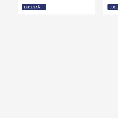
LUE LISÄÄ
LUE 
:
:
UUSIA
VIER
YRITYSKUMMEJA
HYVI
LAAD
ENNU
AVA
OVE
RAHO