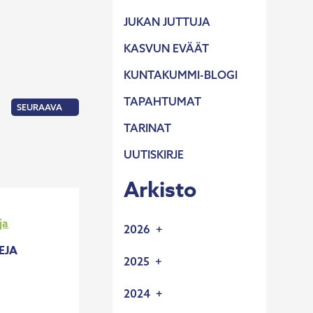
JUKAN JUTTUJA
KASVUN EVÄÄT
KUNTAKUMMI-BLOGI
TAPAHTUMAT
SEURAAVA
:
TEK
TARINAT
-
TEKNIIKAN
AKATEEMISET
6/2005:
UUTISKIRJE
”YRITYSKUMMI
ON
AARRE”
Arkisto
2026
EJA
2.6.2026
2025
UUSIA YRITYSKUMMEJA
11.12.2025
2024
19.5.2026
OIKOLUKIJA
VIERASKYNÄ: HYVIN