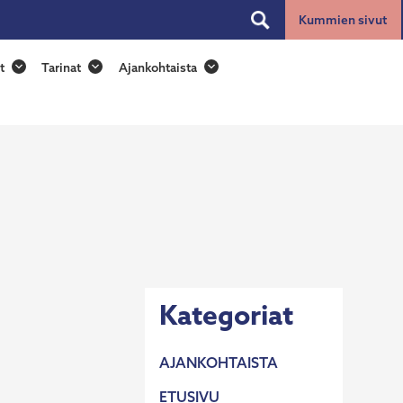
Kummien sivut
Toggle
search
t
Tarinat
Ajankohtaista
Kategoriat
AJANKOHTAISTA
ETUSIVU