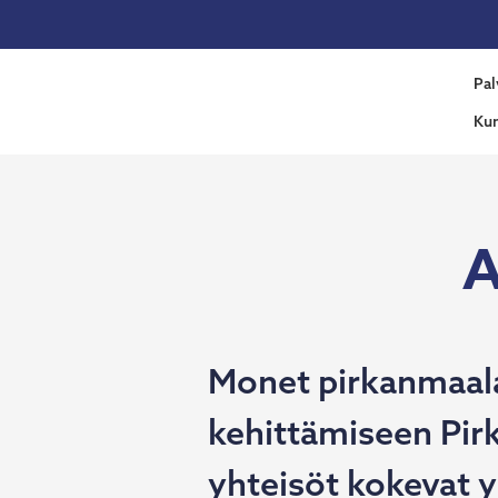
Siirry
sisältöön
Pirka
Pal
Yrity
Ku
A
Monet pirkanmaalai
kehittämiseen Pir
yhteisöt kokevat 