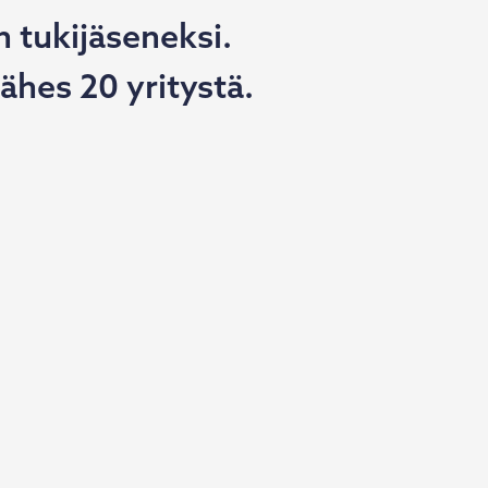
n tukijäseneksi.
hes 20 yritystä.