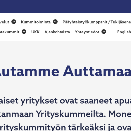
nmaan
velut
Kummitoiminta
Pääyhteistyökumppanit / Tukijäsene
skummit
ntakummit
UKK
Ajankohtaista
Yhteystiedot
English
utamme Auttama
set yritykset ovat saaneet apua
kanmaan Yrityskummeilta. Monet
yrityskummityön tärkeäksi ja ov