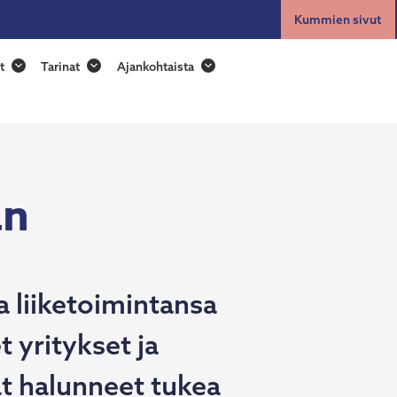
Kummien sivut
Toggle
search
t
Tarinat
Ajankohtaista
an
 liiketoimintansa
 yritykset ja
at halunneet tukea