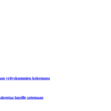
maan yrityskummien kokemana
kentaa lapsille satumaan