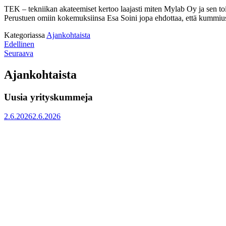
TEK – tekniikan akateemiset kertoo laajasti miten Mylab Oy ja sen 
Perustuen omiin kokemuksiinsa Esa Soini jopa ehdottaa, että kummius p
Kategoriassa
Ajankohtaista
Artikkelien
:
Edellinen
:
Kartoitus
Seuraava
selaus
Pirkanmaan
kummiyrityksistä
Yrityskummit
valmistunut
Ajankohtaista
ry:n
puheenjohtaja
Uusia yrityskummeja
ja
hallitus
Julkaistu
vuodeksi
2.6.2026
2.6.2026
2006
valittu