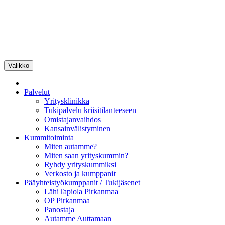
Siirry
sisältöön
Valikko
Pirkanmaan
Yrityskummit
Palvelut
Yritysklinikka
Tukipalvelu kriisitilanteeseen
Omistajanvaihdos
Kansainvälistyminen
Kummitoiminta
Miten autamme?
Miten saan yrityskummin?
Ryhdy yrityskummiksi
Verkosto ja kumppanit
Pääyhteistyökumppanit / Tukijäsenet
LähiTapiola Pirkanmaa
OP Pirkanmaa
Panostaja
Autamme Auttamaan