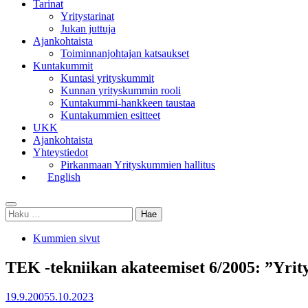
Tarinat
Yritystarinat
Jukan juttuja
Ajankohtaista
Toiminnanjohtajan katsaukset
Kuntakummit
Kuntasi yrityskummit
Kunnan yrityskummin rooli
Kuntakummi-hankkeen taustaa
Kuntakummien esitteet
UKK
Ajankohtaista
Yhteystiedot
Pirkanmaan Yrityskummien hallitus
English
Toggle
Haku:
search
Kummien sivut
TEK -tekniikan akateemiset 6/2005: ”Yri
Julkaistu
19.9.2005
5.10.2023