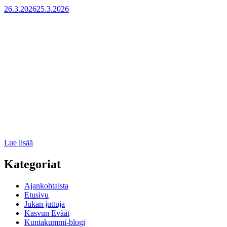
ennuste
Julkaistu
26.3.2026
25.3.2026
avaa
ovet
rahoitukseen
:
Lue lisää
Uusia
yrityskummeja
Kategoriat
Ajankohtaista
Etusivu
Jukan juttuja
Kasvun Eväät
Kuntakummi-blogi