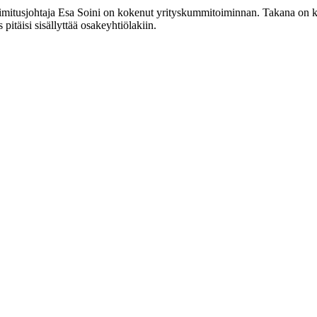
toimitusjohtaja Esa Soini on kokenut yrityskummitoiminnan. Takana on
itäisi sisällyttää osakeyhtiölakiin.