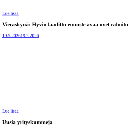
:
Lue lisää
Uusia
yrityskummeja
Vieraskynä: Hyvin laadittu ennuste avaa ovet rahoit
Julkaistu
19.5.2026
19.5.2026
:
Lue lisää
Vieraskynä:
Hyvin
Uusia yrityskummeja
laadittu