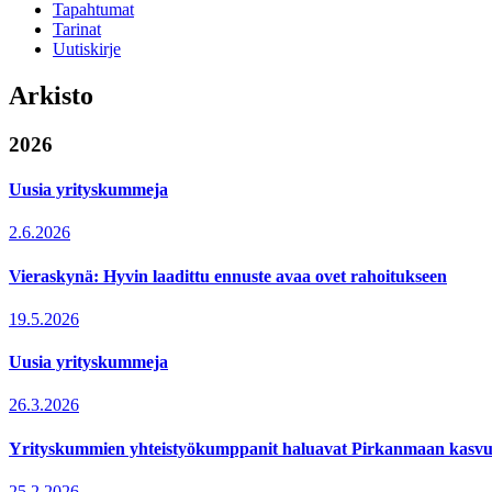
Tapahtumat
Tarinat
Uutiskirje
Arkisto
2026
Uusia yrityskummeja
2.6.2026
Vieraskynä: Hyvin laadittu ennuste avaa ovet rahoitukseen
19.5.2026
Uusia yrityskummeja
26.3.2026
Yrityskummien yhteistyökumppanit haluavat Pirkanmaan kasvun
25.2.2026