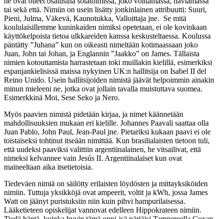
he ovat olleet osallisina sotatoimissa, joko voittamassa, häviämässä
tai sekä että. Nimiin on usein lisätty jonkinlainen attribuutti: Suuri,
Pieni, Julma, Väkevä, Kaunotukka, Valloittaja jne. Se mitä
koululaisillemme kuninkaiden nimiksi opetetaan, ei ole kovinkaan
käyttökelpoista tietoa ulkkareiden kanssa keskusteltaessa. Koulussa
päntätty ”Juhana” kun on oikeasti nimeltään kotimaassaan joko
Juan, John tai Johan, ja Englannin ”Jaakko” on James. Tällaista
nimien kotouttamista harrastetaan toki muillakin kielillä, esimerkiksi
espanjankielisissä maissa nykyinen UK:n hallitsija on Isabel II del
Reino Unido. Usein hallitsijoiden nimistä jäävät helpoimmin ainakin
minun mieleeni ne, jotka ovat jollain tavalla muistuttava suomea.
Esimerkkinä Moi, Sese Seko ja Nero.
Myös paavien nimistä pidetään kirjaa, ja nimet käännetään
mahdollisuuksien mukaan eri kielille. Johannes Paavali saattaa olla
Juan Pablo, John Paul, Jean-Paul jne. Pietariksi kukaan paavi ei ole
toistaiseksi tohtinut itseään nimittää. Kun brasilialaisten tietoon tuli,
että uudeksi paaviksi valittiin argentiinalainen, he vitsailivat, että
nimeksi kelvannee vain Jesús II. Argentiinalaiset kun ovat
maineeltaan aika itsetietoisia.
Tiedeväen nimiä on säilötty erilaisten löydösten ja mittayksiköiden
nimiin. Tuttuja yksikköjä ovat ampeerit, voltit ja kWh, jossa James
Watt on jäänyt puristuksiin niin kuin pihvi hampurilaisessa.
Lääketieteen opiskelijat vannovat edelleen Hippokrateen nimiin.
Tiedä häntä, kuinka hyvin tämä oppi-isä pärjäisi Tampereella Coxan