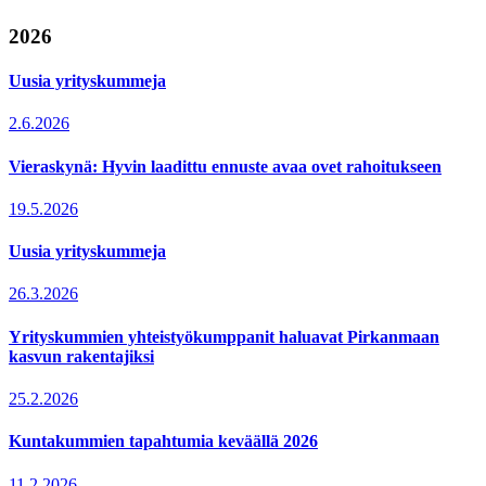
2026
Uusia yrityskummeja
2.6.2026
Vieraskynä: Hyvin laadittu ennuste avaa ovet rahoitukseen
19.5.2026
Uusia yrityskummeja
26.3.2026
Yrityskummien yhteistyökumppanit haluavat Pirkanmaan
kasvun rakentajiksi
25.2.2026
Kuntakummien tapahtumia keväällä 2026
11.2.2026