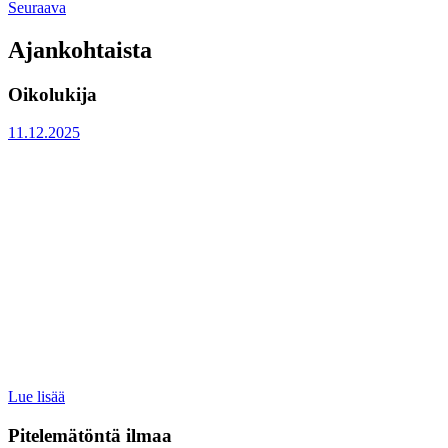
:
Kuullaanpas
Seuraava
selaus
Yrityskummi
kummia:
auttaa
Juha
Ajankohtaista
yrittäjää
Österlund
kasvussa
tarjoaa
Oikolukija
ja
kummiyrityksen
kannattavuudessa
käyttöön
Julkaistu
kokemuksensa
11.12.2025
:
Lue lisää
Oikolukija
Pitelemätöntä ilmaa