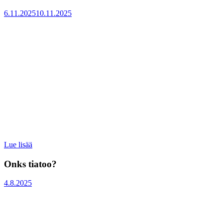
Julkaistu
6.11.2025
10.11.2025
:
Lue lisää
Pitelemätöntä
ilmaa
Onks tiatoo?
Julkaistu
4.8.2025