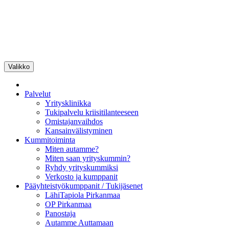
Siirry
sisältöön
Valikko
Pirkanmaan
Yrityskummit
Palvelut
Yritysklinikka
Tukipalvelu kriisitilanteeseen
Omistajanvaihdos
Kansainvälistyminen
Kummitoiminta
Miten autamme?
Miten saan yrityskummin?
Ryhdy yrityskummiksi
Verkosto ja kumppanit
Pääyhteistyökumppanit / Tukijäsenet
LähiTapiola Pirkanmaa
OP Pirkanmaa
Panostaja
Autamme Auttamaan