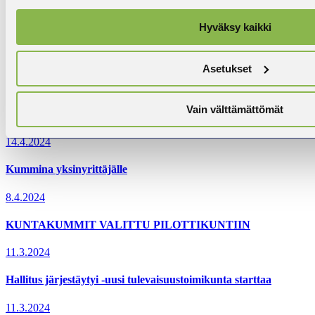
Ihan kaikenlaista voi tapahtua
Hyväksy kaikki
15.5.2024
Järjenjuoksukilpailut
Asetukset
7.5.2024
Vain välttämättömät
EI YMMÄRRÄ
14.4.2024
Kummina yksinyrittäjälle
8.4.2024
KUNTAKUMMIT VALITTU PILOTTIKUNTIIN
11.3.2024
Hallitus järjestäytyi -uusi tulevaisuustoimikunta starttaa
11.3.2024