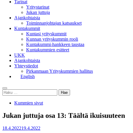
Tarinat
Yritystarinat
Jukan juttuja
Ajankohtaista
Toiminnanjohtajan katsaukset
Kuntakummit
Kuntasi yrityskummit
Kunnan yrityskummin rooli
Kuntakummi-hankkeen taustaa
Kuntakummien esitteet
UKK
Ajankohtaista
Yhteystiedot
Pirkanmaan Yrityskummien hallitus
English
Toggle
Haku:
search
Kummien sivut
Jukan juttuja osa 13: Täältä ikuisuuteen
Julkaistu
18.4.2022
19.4.2022