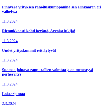
Finnvera yrityksen rahoituskumppanina sen elinkaaren eri
vaiheissa
11.3.2024
Riemukkaasti kohti kevättä, Arvoisa lukija!
11.3.2024
Uudet yrityskummit esittäytyvät
11.3.2024
Suomen johtava rappurallien valmistaja on menestyvä
perheyritys
11.3.2024
Loistorjuntaa
2.3.2024