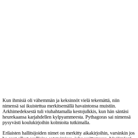
Kun ihmisiä oli vähemmän ja keksinnöt vielä tekemättä, niin
nimensä sai ikuistettua merkitsemällä havaintonsa muistiin.
Arkhimedeksestä tuli viuhahtamalla kestojulkkis, kun hän säntäsi
heurekaansa karjahdellen kylpyammeesta. Pythagoras sai nimensä
pysyvästi koulukirjoihin kolmioita tutkimalla.
Erilaisten hallitsijoiden nimet on merkitty aikakirjoihin, varsinkin jos