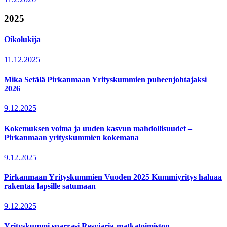
2025
Oikolukija
11.12.2025
Mika Setälä Pirkanmaan Yrityskummien puheenjohtajaksi
2026
9.12.2025
Kokemuksen voima ja uuden kasvun mahdollisuudet –
Pirkanmaan yrityskummien kokemana
9.12.2025
Pirkanmaan Yrityskummien Vuoden 2025 Kummiyritys haluaa
rakentaa lapsille satumaan
9.12.2025
Yrityskummi sparrasi Resviaria-matkatoimiston