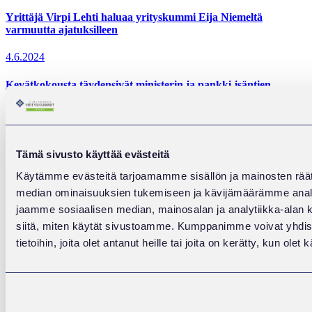
Yrittäjä Virpi Lehti haluaa yrityskummi Eija Niemeltä
varmuutta ajatuksilleen
4.6.2024
Kevätkokousta täydensivät ministerin ja pankki-isäntien
katsaukset
4.6.2024
Yrittäjän tärkeät tunnusluvut
Tämä sivusto käyttää evästeitä
Käytämme evästeitä tarjoamamme sisällön ja mainosten räät
15.5.2024
median ominaisuuksien tukemiseen ja kävijämäärämme anal
Viennistä kansainvälistymiseen
jaamme sosiaalisen median, mainosalan ja analytiikka-alan 
siitä, miten käytät sivustoamme. Kumppanimme voivat yhdistä
15.5.2024
tietoihin, joita olet antanut heille tai joita on kerätty, kun ole
Mitä hissipuhe kertoo yrityksestäsi?
15.5.2024