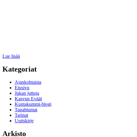
:
Lue lisää
Onks
tiatoo?
Kategoriat
Ajankohtaista
Etusivu
Jukan juttuja
Kasvun Eväät
Kuntakummi-blogi
Tapahtumat
Tarinat
Uutiskirje
Arkisto