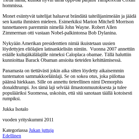
hommissa.
Monet esiintyvät taitelijat haluavat brändätä taiteilijanimeään ja jäädä
sen kautta ihmisten mieleen. Esimerkiksi Marion Mitchell Morrison
tunnettaneen paremmin nimellä John Wayne. Robert Allen
Zimmerman otti vastaan Nobel-palkintonsa Bob Dylanina.
Nykyään Amerikan presidenttien nimiä ikuistetaan uusien
löydettyjen eliölajien latinankielisiin nimiin. Vuonna 2007 annettiin
eräälle kultajäkälälajille nimeksi Caloplaca obamae. Tällä haluttiin
kunnioittaa Barack Obaman ansioita tieteiden kehittämisessä.
Panamasta on tiettävästi jokin aika sitten löydetty aikaisemmin
tuntematon sammakkoeläinlaji. Se on sokea otus, joka piilottaa
päänsä hiekkaan. Sille on annettu tieteellinen nimi Demorphis
donaldtrumpi. Jos tämä laji selviää ilmastonmuutoksesta ja tulee
populääriksi Suomessa, uskoisin, että sitä sanotaan täällä kotoisesti
rumpiksi.
Jukka Isotalo
vuoden yrityskummi 2011
Kategoriassa
Jukan juttuja
Artikkelien
:
Edellinen