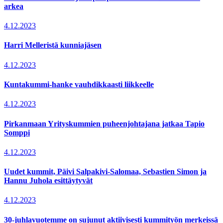
arkea
4.12.2023
Harri Melleristä kunniajäsen
4.12.2023
Kuntakummi-hanke vauhdikkaasti liikkeelle
4.12.2023
Pirkanmaan Yrityskummien puheenjohtajana jatkaa Tapio
Somppi
4.12.2023
Uudet kummit, Päivi Salpakivi-Salomaa, Sebastien Simon ja
Hannu Juhola esittäytyvät
4.12.2023
30-juhlavuotemme on sujunut aktiivisesti kummityön merkeissä