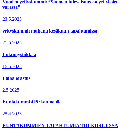
Vuoden yrityskummi: ”Suomen tulevaisuus on yrityksien
varassa”
23.5.2025
yrityskummit mukana kesäkuun tapahtumissa
21.5.2025
Lukumystiikkaa
16.5.2025
Laiha orastus
2.5.2025
Kuntakummisi Pirkanmaalla
28.4.2025
KUNTAKUMMIEN TAPAHTUMIA TOUKOKUUSSA