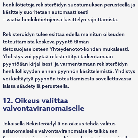
henkilötietoja rekisteröidyn suostumuksen perusteella ja
käsittely suoritetaan automaattisesti
– vaatia henkilötietojensa käsittelyn rajoittamista.
Rekisteröidyn tulee esittää edellä mainitun oikeuden
toteuttamista koskeva pyyntö tämän
tietosuojaselosteen Yhteydenotot-kohdan mukaisesti.
Yhdistys voi pyytää rekisteröityä tarkentamaan
pyyntöään kirjallisesti ja varmentamaan rekisteröidyn
henkilöllisyyden ennen pyynnön käsittelemistä. Yhdistys
voi kieltäytyä pyynnön toteuttamisesta sovellettavassa
laissa säädetyllä perusteella.
12. Oikeus valittaa
valvontaviranomaiselle
Jokaisella Rekisteröidyllä on oikeus tehdä valitus
asianomaiselle valvontaviranomaiselle taikka sen