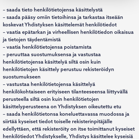
– saada tieto henkilötietojensa käsittelystä
– saada pääsy omiin tietoihinsa ja tarkastaa itseään
koskevat Yhdistyksen käsittelemät henkilötiedot
– vaatia epätarkan ja virheellisen henkilötiedon oikaisua
ja tietojen täydentämistä
– vaatia henkilötietojensa poistamista
– peruuttaa suostumuksensa ja vastustaa
henkilötietojensa käsittelyä siltä osin kuin
henkilötietojen käsittely perustuu rekisteröidyn
suostumukseen
– vastustaa henkilötietojensa käsittelyä
henkilökohtaiseen erityiseen tilanteeseensa liittyvällä
perusteella siltä osin kuin henkilötietojen
käsittelyperusteena on Yhdistyksen oikeutettu etu
– saada henkilötietonsa koneluettavassa muodossa ja
siirtää kyseiset tiedot toiselle rekisterinpitäjälle
edellyttäen, että rekisteröity on itse toimittanut kyseiset
henkilötiedot Yhdistykselle, Yhdistys käsittelee kyseisiä