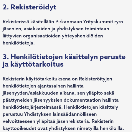
2. Rekisteröidyt
Rekisterissä käsitellään Pirkanmaan Yrityskummit ry:n
jäsenien, asiakkaiden ja yhdistyksen toimintaan
liittyvien organisaatioiden yhteyshenkilöiden
henkilötietoja.
3. Henkilötietojen käsittelyn peruste
ja käyttötarkoitus
Rekisterin käyttötarkoituksena on Rekisteröityjen
henkilötietojen ajantasainen hallinta
jäsenyyden/asiakkuuden aikana, sen ylläpito sekä
päättyneiden jäsenyyksien dokumentaation hallinta
henkilötietojärjestelmässä. Henkilötietojen käsittely
perustuu Yhdistyksen lainsäädännölliseen
velvoitteeseen ylläpitää jäsenrekisteriä. Rekisterin
käyttöoikeudet ovat yhdistyksen nimetyillä henkilöillä.