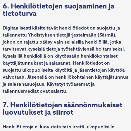
6. Henkilötietojen suojaaminen ja
tietoturva
Digitaalisesti käsiteltävät henkilötiedot on suojattu ja
tallennettu Yhdistyksen tietojärjestelmään (Särmä),
johon on rajattu pääsy vain sellaisilla henkilöillä, jotka
tarvitsevat kyseisiä tietoja työtehtäviensä hoitamiseksi.
Kyseisillä henkilöillä on käytössään henkilökohtaiset
käyttäjätunnukset ja salasanat. Henkilötiedot on
suojattu ulkopuoliselta käytöltä ja jäsentietojen käyttöä
valvotaan. Jäsenellä on henkilökohtainen käyttäjätunnus
ja salasanasuojaus. Käytetyt työasemat ja
tallennusmediat ovat salattu.
7. Henkilötietojen säännönmukaiset
luovutukset ja siirrot
Henkilötietoja ei luovuteta tai siirretä ulkopuolisille.