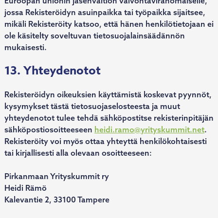
Euroopan unionin jäsenvaltion valvontaviranomaiselle,
jossa Rekisteröidyn asuinpaikka tai työpaikka sijaitsee,
mikäli Rekisteröity katsoo, että hänen henkilötietojaan ei
ole käsitelty soveltuvan tietosuojalainsäädännön
mukaisesti.
13. Yhteydenotot
Rekisteröidyn oikeuksien käyttämistä koskevat pyynnöt,
kysymykset tästä tietosuojaselosteesta ja muut
yhteydenotot tulee tehdä sähköpostitse rekisterinpitäjän
sähköpostiosoitteeseen
heidi.ramo@yrityskummit.net
.
Rekisteröity voi myös ottaa yhteyttä henkilökohtaisesti
tai kirjallisesti alla olevaan osoitteeseen:
Pirkanmaan Yrityskummit ry
Heidi Rämö
Kalevantie 2, 33100 Tampere