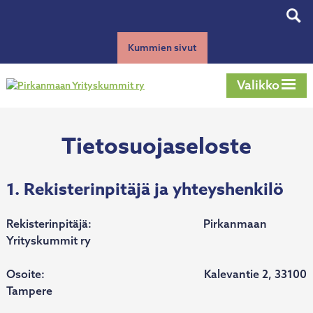
Siirry
Tog
sisältöön
sear
Kummien sivut
Valikko
Tietosuojaseloste
1. Rekisterinpitäjä ja yhteyshenkilö
Rekisterinpitäjä: Pirkanmaan
Yrityskummit ry
Osoite: Kalevantie 2, 33100
Tampere