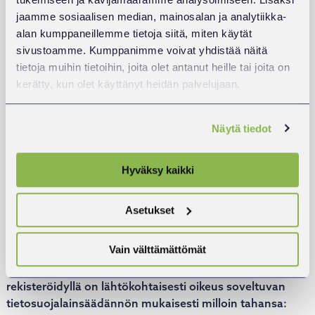
tätä kauemmin, jos sovellettava lainsäädäntö tai
jaamme sosiaalisen median, mainosalan ja analytiikka-
Yhdistyksen sopimusvelvoitteet kolmansia kohtaan
alan kumppaneillemme tietoja siitä, miten käytät
edellyttävät pidempää säilytysaikaa.
sivustoamme. Kumppanimme voivat yhdistää näitä
tietoja muihin tietoihin, joita olet antanut heille tai joita on
10. Profilointi
kerätty, kun olet käyttänyt heidän palvelujaan.
Yhdistys ei profiloi henkilötietoja.
Näytä tiedot
11. Rekisteröidyn oikeudet
Hyväksy kaikki
Rekisteröidyllä on oikeus koska tahansa vastustaa
henkilötietojensa käsittelyä
Asetukset
suoramarkkinointitarkoituksiin. Rekisteröity voi antaa
Yhdistykselle kanavakohtaisia suoramarkkinointia
Vain välttämättömät
koskevia suostumuksia ja kieltoja (esimerkiksi kieltää
sähköpostitse lähetettävät markkinointiviestit). Lisäksi
rekisteröidyllä on lähtökohtaisesti oikeus soveltuvan
tietosuojalainsäädännön mukaisesti milloin tahansa: