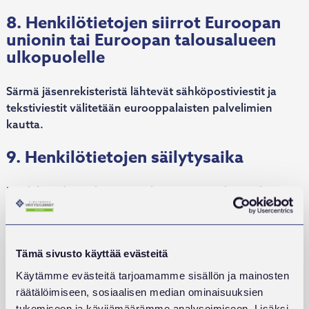
8. Henkilötietojen siirrot Euroopan
unionin tai Euroopan talousalueen
ulkopuolelle
Särmä jäsenrekisteristä lähtevät sähköpostiviestit ja
tekstiviestit välitetään eurooppalaisten palvelimien
kautta.
9. Henkilötietojen säilytysaika
Henkilötiedot säilytetään rekisterissä niin kauan kuin
Rekisteröity on Yhdistyksen jäsen tai asiakas.
Jäsenyyden/asiakkuuden päättymisen jälkeen
henkilötietoja säilytetään enintään kymmenen vuoden
Tämä sivusto käyttää evästeitä
ajan jäsenyyden/asiakkuuden päättymisestä
Yhdistyksen oikeutetun edun perusteella, ts.
Käytämme evästeitä tarjoamamme sisällön ja mainosten
mahdollisiin oikeusvaateisiin puolustautumisen takia
räätälöimiseen, sosiaalisen median ominaisuuksien
(KKO 2017:15). Henkilötiedot voidaan säilyttää myös
tukemiseen ja kävijämäärämme analysoimiseen. Lisäksi