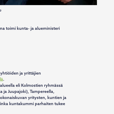
a
a toimi kunta- ja alueministeri
tiöiden ja yrittäjien
lä
.
 alueella eli Kolmostien ryhmässä
 ja Juupajoki), Tampereella,
konaiskuvan yritysten, kuntien ja
kuinka kuntakummi parhaiten tukee