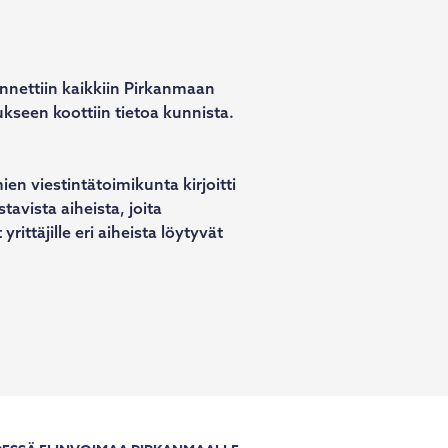
nnettiin kaikkiin Pirkanmaan
kseen koottiin tietoa kunnista.
en viestintätoimikunta kirjoitti
stavista aiheista, joita
rittäjille eri aiheista löytyvät