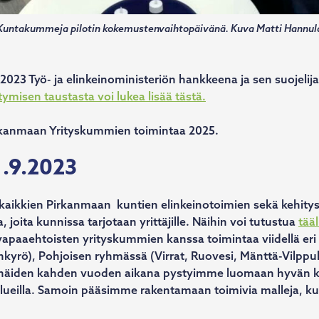
Kuntakummeja pilotin kokemustenvaihtopäivänä. Kuva Matti Hannul
23 Työ- ja elinkeinoministeriön hankkeena ja sen suojelijan
misen taustasta voi lukea lisää tästä.
irkanmaan Yrityskummien toimintaa 2025.
1.9.2023
ikkien Pirkanmaan kuntien elinkeinotoimien sekä kehitysyh
, joita kunnissa tarjotaan yrittäjille. Näihin voi tutustua
tääl
vapaaehtoisten yrityskummien kanssa toimintaa viidellä eri
yrö), Pohjoisen ryhmässä (Virrat, Ruovesi, Mänttä-Vilppula
en näiden kahden vuoden aikana pystyimme luomaan hyvän ko
 alueilla. Samoin pääsimme rakentamaan toimivia malleja, 