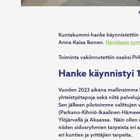
Kuntakummi-hanke käynnistettiin 20
Anna-Kaisa Ikonen.
Hankkeen synty
Toiminta vakiinnutettiin osaksi P
Hanke käynnistyi 
Vuoden 2023 aikana mallinsimme ka
yhteistyötapoja sekä niitä palveluja
Sen jälkeen pilotoimme valittujen 
(Parkano-Kihniö-Ikaalinen-Hämeenk
Ylöjärvellä ja Akaassa. Näin oll
niiden sidosryhmien tarpeista eri
eri kuntien ja yrittäjien tarpeita.