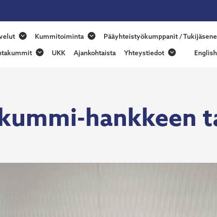
nmaan
velut
Kummitoiminta
Pääyhteistyökumppanit / Tukijäsene
skummit
ntakummit
UKK
Ajankohtaista
Yhteystiedot
English
kummi-hankkeen t