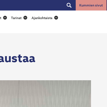
Kummien sivut
Toggle
search
t
Tarinat
Ajankohtaista
austaa