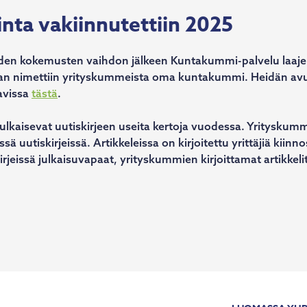
ta vakiinnutettiin 2025
neiden kokemusten vaihdon jälkeen Kuntakummi-palvelu laaje
taan nimettiin yrityskummeista oma kuntakummi. Heidän avu
tavissa
tästä
.
ulkaisevat uutiskirjeen useita kertoja vuodessa. Yrityskummi
ssä uutiskirjeissä. Artikkeleissa on kirjoitettu yrittäjiä kiinno
irjeissä julkaisuvapaat, yrityskummien kirjoittamat artikkelit y