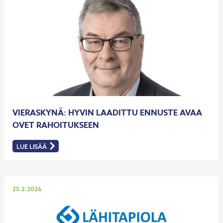
VIERASKYNÄ: HYVIN LAADITTU ENNUSTE AVAA
OVET RAHOITUKSEEN
LUE LISÄÄ
:
VIERASKYNÄ:
HYVIN
LAADITTU
ENNUSTE
AVAA
OVET
Julkaistu
25.2.2026
RAHOITUKSEEN