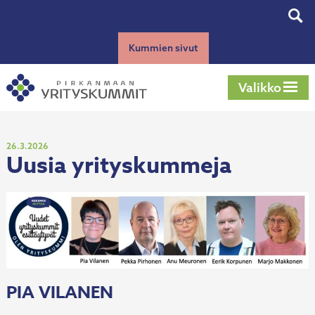
Siirry
Tog
sisältöön
sear
Kummien sivut
Valikko
Julkaistu
26.3.2026
Uusia yrityskummeja
PIA VILANEN