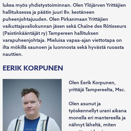
lukea myös yhdistystoiminnan. Olen Ylöjärven Yrittäjien
hallituksessa ja päätin juuri 8v. kestäneen
puheenjohtajuuden. Olen Pirkanmaan Yrittäjien
vaikuttajavaliokunnan jäsen sekä Chaîne des Rôtisseurs
(Paistinkääntäjät ry) Tampereen hallituksen
varapuheenjohtaja. Mieluisa vapaa-ajan viettotapa on
ilta mökillä saunoen ja luonnosta sekä hyvästä ruoasta
nauttien.
EERIK KORPUNEN
Olen Eerik Korpunen,
yrittäjä Tampereelta, Msc.
Olen asunut ja
työskennellyt urani aikana
monella eri mantereella ja
nähnyt läheltä, miten