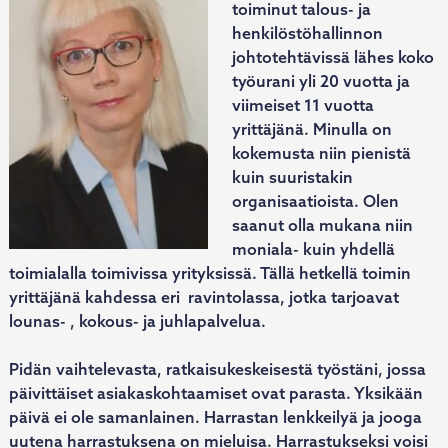
toiminut talous- ja
henkilöstöhallinnon
johtotehtävissä lähes koko
työurani yli 20 vuotta ja
viimeiset 11 vuotta
yrittäjänä. Minulla on
kokemusta niin pienistä
kuin suuristakin
organisaatioista. Olen
saanut olla mukana niin
moniala- kuin yhdellä
toimialalla toimivissa yrityksissä. Tällä hetkellä toimin
yrittäjänä kahdessa eri ravintolassa, jotka tarjoavat
lounas- , kokous- ja juhlapalvelua.
Pidän vaihtelevasta, ratkaisukeskeisestä työstäni, jossa
päivittäiset asiakaskohtaamiset ovat parasta. Yksikään
päivä ei ole samanlainen. Harrastan lenkkeilyä ja jooga
uutena harrastuksena on mieluisa. Harrastukseksi voisi