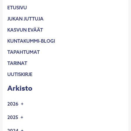
ETUSIVU
JUKAN JUTTUJA
KASVUN EVÄÄT
KUNTAKUMMI-BLOGI
TAPAHTUMAT
TARINAT
UUTISKIRJE
Arkisto
2026
2.6.2026
2025
UUSIA YRITYSKUMMEJA
11.12.2025
2024