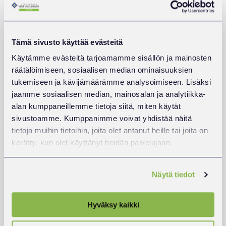
myymälän työt. Tärkeimpinä tehtävinä oli budjetointi ja
sen seuranta, mallistojen suunnittelu, ostaminen ja
myyminen, markkinointi, henkilöstöhallinto,
Tämä sivusto käyttää evästeitä
yhteydenpito sidosryhmiin sekä asiakaspalvelu.
Käytämme evästeitä tarjoamamme sisällön ja mainosten
Yrityskummina haluan hyödyntää saamaani kokemusta
räätälöimiseen, sosiaalisen median ominaisuuksien
ja auttaa yrittäjiä löytämään ratkaisuja ongelmiin.
tukemiseen ja kävijämäärämme analysoimiseen. Lisäksi
jaamme sosiaalisen median, mainosalan ja analytiikka-
Harrastuksiini kuuluu monenlainen liikunta, lukeminen
alan kumppaneillemme tietoja siitä, miten käytät
ja ajanvietto ystävien kanssa.
sivustoamme. Kumppanimme voivat yhdistää näitä
Kategoriassa
Ajankohtaista
tietoja muihin tietoihin, joita olet antanut heille tai joita on
kerätty, kun olet käyttänyt heidän palvelujaan.
Artikkelien
EDELLINEN
SEURAAVA
:
:
selaus
YRITYSKUMMIEN
VIERASKYNÄ:
Näytä tiedot
YHTEISTYÖKUMPPANIT
HYVIN
HALUAVAT
LAADITTU
PIRKANMAAN
ENNUSTE
KASVUN
AVAA
Ajankohtaista
RAKENTAJIKSI
OVET
Hyväksy kaikki
RAHOITUKSEEN