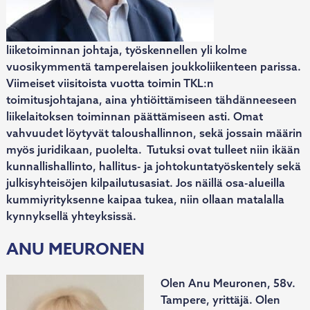
liiketoiminnan johtaja, työskennellen yli kolme
vuosikymmentä tamperelaisen joukkoliikenteen parissa.
Viimeiset viisitoista vuotta toimin TKL:n
toimitusjohtajana, aina yhtiöittämiseen tähdänneeseen
liikelaitoksen toiminnan päättämiseen asti. Omat
vahvuudet löytyvät taloushallinnon, sekä jossain määrin
myös juridikaan, puolelta. Tutuksi ovat tulleet niin ikään
kunnallishallinto, hallitus- ja johtokuntatyöskentely sekä
julkisyhteisöjen kilpailutusasiat. Jos näillä osa-alueilla
kummiyrityksenne kaipaa tukea, niin ollaan matalalla
kynnyksellä yhteyksissä.
ANU MEURONEN
Olen Anu Meuronen, 58v.
Tampere, yrittäjä. Olen