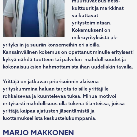
muuttuvat business-
kulttuurit ja markkinat
vaikuttavat
yritystoimintaan.
Kokemukseni on
mikroyrityksistä pk-
yrityksiin ja suuriin konserneihin eri aloilla.
Kansainvälinen kokemus on opettanut minulle erityisesti
kykyä nähdä tuotteen tai palvelun mahdollisuudet ja
kokonaisuuksien hahmottamista ihan uudellakin tavalla.
Yrittäjä on jatkuvan priorisoinnin alaisena –
yrityskummina haluan tarjota toisille yrittäjille
rohkaisevaa ja kuuntelevaa tukea. Minua motivoi
erityisesti mahdollisuus olla tukena tilanteissa, joissa
yrittäjä kaipaa ajatusten jäsentämistä ja
luottamuksellista keskustelukumppania.
MARJO MAKKONEN