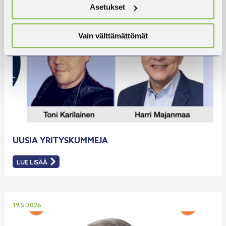
Julkaistu
2.6.2026
Asetukset
Vain välttämättömät
UUSIA YRITYSKUMMEJA
LUE LISÄÄ
:
UUSIA
YRITYSKUMMEJA
Julkaistu
19.5.2026