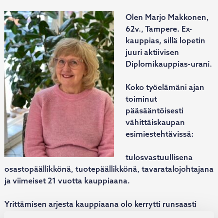
Olen Marjo Makkonen,
62v., Tampere. Ex-
kauppias, sillä lopetin
juuri aktiivisen
Diplomikauppias-urani.
Koko työelämäni ajan
toiminut
pääsääntöisesti
vähittäiskaupan
esimiestehtävissä:
tulosvastuullisena
osastopäällikkönä, tuotepäällikkönä, tavaratalojohtajana
ja viimeiset 21 vuotta kauppiaana.
Yrittämisen arjesta kauppiaana olo kerrytti runsaasti
erilaista kokemusta. Liittyiväthän siihen kaikki