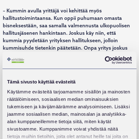
– Kummin avulla yrittäjä voi kehittää myös
hallitustoimintaansa. Kun oppii puhumaan omasta
bisneksestään, saa samalla valmennusta ulkopuolisen
hallitusjäsenen hankintaan. Joskus käy niin, että
kummia pyydetään yrityksen hallitukseen, jolloin
kummisuhde tietenkin päätetään. Onpa yritys joskus
palkannut kumminsa, Kaskela kertoo.
Pirkanmaan Yrityskummit on lisännyt palvelujaan
vuosien mittaan. Yksi uusimmista on yrittäjän
Tämä sivusto käyttää evästeitä
tukipalvelu, jonka pohjalta rakennetaan ahdinkoon
Käytämme evästeitä tarjoamamme sisällön ja mainosten
joutuneiden yrittäjien valtakunnallista palvelumallia.
räätälöimiseen, sosiaalisen median ominaisuuksien
Ideana on, että moniammatillinen apu on yrittäjälle vain
tukemiseen ja kävijämäärämme analysoimiseen. Lisäksi
yhden puhelinsoiton päässä. Taustalla on laaja
jaamme sosiaalisen median, mainosalan ja analytiikka-
asiantuntijaverkosto, johon kuuluvat muun muassa
alan kumppaneillemme tietoja siitä, miten käytät
Kela, verottaja, pankkeja, mielenterveysseura ja
sivustoamme. Kumppanimme voivat yhdistää näitä
syöpäjärjestö.
tietoja muihin tietoihin, joita olet antanut heille tai joita on