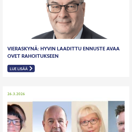
VIERASKYNÄ: HYVIN LAADITTU ENNUSTE AVAA
OVET RAHOITUKSEEN
LUE LISÄÄ
:
VIERASKYNÄ:
HYVIN
LAADITTU
ENNUSTE
AVAA
OVET
Julkaistu
26.3.2026
RAHOITUKSEEN