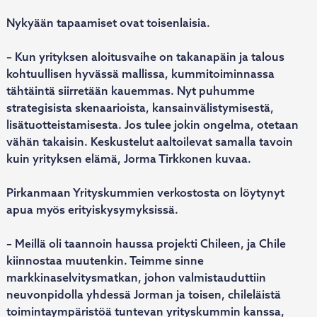
Nykyään tapaamiset ovat toisenlaisia.
– Kun yrityksen aloitusvaihe on takanapäin ja talous
kohtuullisen hyvässä mallissa, kummitoiminnassa
tähtäintä siirretään kauemmas. Nyt puhumme
strategisista skenaarioista, kansainvälistymisestä,
lisätuotteistamisesta. Jos tulee jokin ongelma, otetaan
vähän takaisin. Keskustelut aaltoilevat samalla tavoin
kuin yrityksen elämä, Jorma Tirkkonen kuvaa.
Pirkanmaan Yrityskummien verkostosta on löytynyt
apua myös erityiskysymyksissä.
– Meillä oli taannoin haussa projekti Chileen, ja Chile
kiinnostaa muutenkin. Teimme sinne
markkinaselvitysmatkan, johon valmistauduttiin
neuvonpidolla yhdessä Jorman ja toisen, chileläistä
toimintaympäristöä tuntevan yrityskummin kanssa,