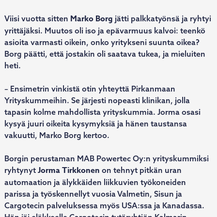
Marko Borg
Viisi vuotta sitten
jätti palkkatyönsä ja ryhtyi
yrittäjäksi. Muutos oli iso ja epävarmuus kalvoi: teenkö
asioita varmasti oikein, onko yritykseni suunta oikea?
Borg päätti, että jostakin oli saatava tukea, ja mieluiten
heti.
– Ensimetrin vinkistä otin yhteyttä Pirkanmaan
Yrityskummeihin. Se järjesti nopeasti klinikan, jolla
tapasin kolme mahdollista yrityskummia. Jorma osasi
kysyä juuri oikeita kysymyksiä ja hänen taustansa
vakuutti, Marko Borg kertoo.
Borgin perustaman MAB Powertec Oy:n yrityskummiksi
Jorma Tirkkonen
ryhtynyt
on tehnyt pitkän uran
automaation ja älykkäiden liikkuvien työkoneiden
parissa ja työskennellyt vuosia Valmetin, Sisun ja
Cargotecin palveluksessa myös USA:ssa ja Kanadassa.