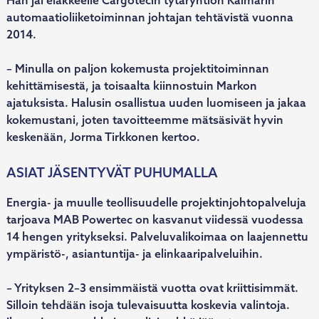
Hän jäi eläkkeelle Cargotecin tytäryhtiön Kalmarin
automaatioliiketoiminnan johtajan tehtävistä vuonna
2014.
– Minulla on paljon kokemusta projektitoiminnan
kehittämisestä, ja toisaalta kiinnostuin Markon
ajatuksista. Halusin osallistua uuden luomiseen ja jakaa
kokemustani, joten tavoitteemme mätsäsivät hyvin
keskenään, Jorma Tirkkonen kertoo.
ASIAT JÄSENTYVÄT PUHUMALLA
Energia- ja muulle teollisuudelle projektinjohtopalveluja
tarjoava MAB Powertec on kasvanut viidessä vuodessa
14 hengen yritykseksi. Palveluvalikoimaa on laajennettu
ympäristö-, asiantuntija- ja elinkaaripalveluihin.
– Yrityksen 2–3 ensimmäistä vuotta ovat kriittisimmät.
Silloin tehdään isoja tulevaisuutta koskevia valintoja.