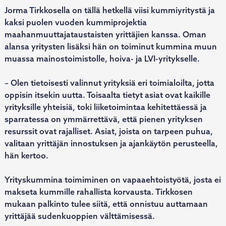
Jorma Tirkkosella on tällä hetkellä viisi kummiyritystä ja
kaksi puolen vuoden kummiprojektia
maahanmuuttajataustaisten yrittäjien kanssa. Oman
alansa yritysten lisäksi hän on toiminut kummina muun
muassa mainostoimistolle, hoiva- ja LVI-yritykselle.
– Olen tietoisesti valinnut yrityksiä eri toimialoilta, jotta
oppisin itsekin uutta. Toisaalta tietyt asiat ovat kaikille
yrityksille yhteisiä, toki liiketoimintaa kehitettäessä ja
sparratessa on ymmärrettävä, että pienen yrityksen
resurssit ovat rajalliset. Asiat, joista on tarpeen puhua,
valitaan yrittäjän innostuksen ja ajankäytön perusteella,
hän kertoo.
Yrityskummina toimiminen on vapaaehtoistyötä, josta ei
makseta kummille rahallista korvausta. Tirkkosen
mukaan palkinto tulee siitä, että onnistuu auttamaan
yrittäjää sudenkuoppien välttämisessä.