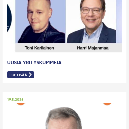
UUSIA YRITYSKUMMEJA
LUE LISÄÄ
:
UUSIA
YRITYSKUMMEJA
Julkaistu
19.5.2026