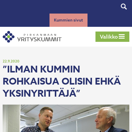
Siirry
Tog
sisältöön
sear
Kummien sivut
Valikko
Julkaistu
22.9.2020
”ILMAN KUMMIN
ROHKAISUA OLISIN EHKÄ
YKSINYRITTÄJÄ”