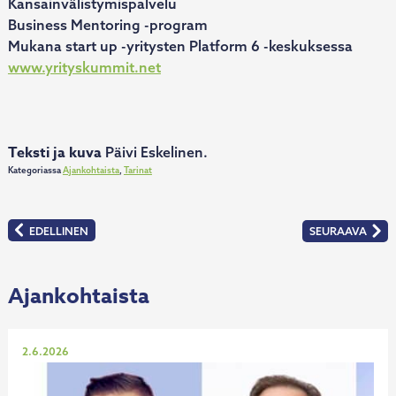
Kansainvälistymispalvelu
Business Mentoring -program
Mukana start up -yritysten Platform 6 -keskuksessa
www.yrityskummit.net
Teksti ja kuva
Päivi Eskelinen.
Kategoriassa
Ajankohtaista
,
Tarinat
Artikkelien
EDELLINEN
SEURAAVA
:
:
selaus
LEOKO
ZONEATLAS
ON
OY
AINUTLAATUINEN
ON
ALALLAAN
PIRKANMAAN
SUOMESSA
YRITYSKUMMIE
Ajankohtaista
–
VUODEN
YRITYSKUMMI
2020
LÄHTI
KUMMIYRITYS
KIRKASTAMAAN
VOIMAILIJOIDEN
Julkaistu
MERKKIÄ
2.6.2026