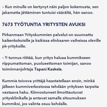
– Kun minulle on kertynyt näin paljon kokemusta, sen
jakamatta jättäminen tuntuisi väärältä, hän sanoo.
7673 TYÖTUNTIA YRITYSTEN AVUKSI
Pirkanmaan Yrityskummien palvelut on suunnattu
kaikenkokoisille ja kaikissa elinkaaren vaiheissa oleville
pk-yrityksille.
– Y-tunnus riittää, kun yritys haluaa kummikseen
riippumattoman, puolueettoman toimijan, sanoo
Tapani Kaskela
toiminnanjohtaja
.
Kummia toivova yrittäjä haastatellaan ensin, minkä
jälkeen kummiverkostossa tehdään yrityksen tarpeita
vastaava haku. Kiinnostuneet ilmoittautuvat
yritysklinikalle ja antavat samalla sitoumuksen
kummiksi, jos valinta osuu kohdalle.