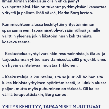
Ilman Jorman rohkaisua olisin ehkä jäänyt
yksinyrittäjäksi. Hän on tukenut pyrkimyksiäni kasvattaa
yritystä ja palkata lisää väkeä, Marko Borg kertoo.
Kummisuhteen alussa keskityttiin yritystoiminnan
sparraamiseen. Tapaamiset olivat säännöllisiä ja niille
valittiin yleensä jokin liiketoiminnan kehittämistä
koskeva teema.
– Keskustelua syntyi varsinkin resursoinnista ja tilaus- ja
tarjouskannan yhteensovittamisesta, sillä projektibisnes
on hyvin vaihtelevaa, muistaa Tirkkonen.
– Keskusteluja ja kuuntelua, sitä se juuri oli. Voihan sitä
lukea kirjoista yrityksen pyörittämisestä, ja luinkin alussa
paljon, mutta myös puhuminen on tärkeää. Oli kai se
välillä terapeuttistakin, Borg sanoo.
YRITYS KEHITTYY, TAPAAMISET MUUTTUVAT