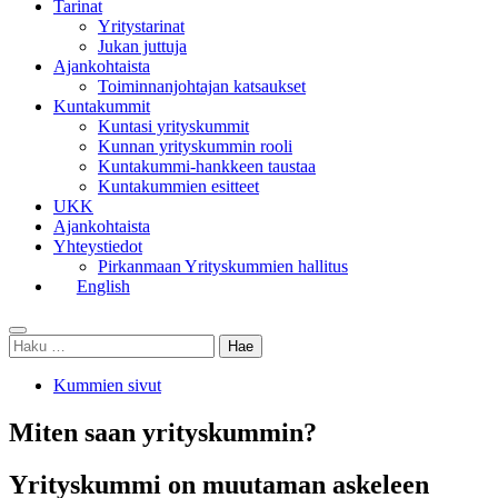
Tarinat
Yritystarinat
Jukan juttuja
Ajankohtaista
Toiminnanjohtajan katsaukset
Kuntakummit
Kuntasi yrityskummit
Kunnan yrityskummin rooli
Kuntakummi-hankkeen taustaa
Kuntakummien esitteet
UKK
Ajankohtaista
Yhteystiedot
Pirkanmaan Yrityskummien hallitus
English
Toggle
Haku:
search
Kummien sivut
Miten saan yrityskummin?
Yrityskummi on muutaman askeleen