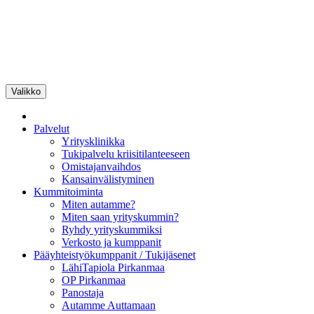
Siirry
sisältöön
Valikko
Pirkanmaan
Yrityskummit
Palvelut
Yritysklinikka
Tukipalvelu kriisitilanteeseen
Omistajanvaihdos
Kansainvälistyminen
Kummitoiminta
Miten autamme?
Miten saan yrityskummin?
Ryhdy yrityskummiksi
Verkosto ja kumppanit
Pääyhteistyökumppanit / Tukijäsenet
LähiTapiola Pirkanmaa
OP Pirkanmaa
Panostaja
Autamme Auttamaan