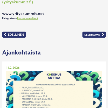
(yrityskummit.fi)
www.yrityskummit.net
Kategoriassa
Kuntakummi-blogi
Artikkelien
EDELLINEN
SEURAAVA
:
:
selaus
ONKS
YRITYSKUMMI
TIATOO?
ON
ENNEN
KAIKKEA
KUUNTELIJA
Ajankohtaista
Julkaistu
11.2.2026