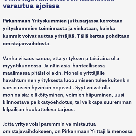
varautua ajoissa
Pirkanmaan Yrityskummien juttusarjassa kerrotaan
yrityskummien toiminnasta ja vinkataan, kuinka
kummit voivat auttaa yrittäjää. Tällä kertaa pohditaan
omistajanvaihdosta.
Vanha viisaus sanoo, että yrityksen pitäisi aina olla
myyntikunnossa. Ja näin asia ihanteellisessa
maailmassa pitäisi ollakin. Monelle yrittäjälle
havahtuminen yrityksestä luopumiseen tulee kuitenkin
varsin usein hyvinkin nopeasti. Syyt voivat olla
moninaisia: eläköityminen, voimien hiipuminen, uusi
kiinnostava palkkatyöehdotus, tai vaikkapa suuremman
kilpailijan houkutteleva tarjous.
Jotta yritys voisi paremmin valmistautua
omistajavaihdokseen, on Pirkanmaan Yrittäjillä menossa