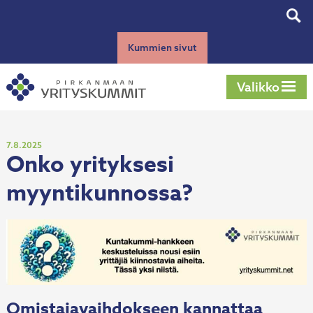
Siirry
Tog
sisältöön
sear
Kummien sivut
Valikko
Julkaistu
7.8.2025
Onko yrityksesi
myyntikunnossa?
Omistajavaihdokseen kannattaa