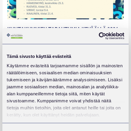
KUNTAKUMMIEN TAPAHTUMIA KEVÄÄLLÄ 2026
LUE LISÄÄ
:
KUNTAKUMMIEN
TAPAHTUMIA
KEVÄÄLLÄ
Tämä sivusto käyttää evästeitä
2026
Käytämme evästeitä tarjoamamme sisällön ja mainosten
Julkaistu
6.11.2025
räätälöimiseen, sosiaalisen median ominaisuuksien
tukemiseen ja kävijämäärämme analysoimiseen. Lisäksi
jaamme sosiaalisen median, mainosalan ja analytiikka-
alan kumppaneillemme tietoja siitä, miten käytät
sivustoamme. Kumppanimme voivat yhdistää näitä
tietoja muihin tietoihin, joita olet antanut heille tai joita on
kerätty, kun olet käyttänyt heidän palvelujaan.