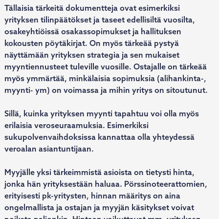
Tällaisia tärkeitä dokumentteja ovat esimerkiksi
yrityksen tilinpäätökset ja taseet edellisiltä vuosilta,
osakeyhtiöissä osakassopimukset ja hallituksen
kokousten pöytäkirjat. On myös tärkeää pystyä
näyttämään yrityksen strategia ja sen mukaiset
myyntiennusteet tuleville vuosille. Ostajalle on tärkeää
myös ymmärtää, minkälaisia sopimuksia (alihankinta-,
myynti- ym) on voimassa ja mihin yritys on sitoutunut.
Sillä, kuinka yrityksen myynti tapahtuu voi olla myös
erilaisia veroseuraamuksia. Esimerkiksi
sukupolvenvaihdoksissa kannattaa olla yhteydessä
veroalan asiantuntijaan.
Myyjälle yksi tärkeimmistä asioista on tietysti hinta,
jonka hän yrityksestään haluaa. Pörssinoteerattomien,
erityisesti pk-yritysten, hinnan määritys on aina
ongelmallista ja ostajan ja myyjän käsitykset voivat
poiketa paljonkin. Hintaan vaikuttavat mm. yrityksen