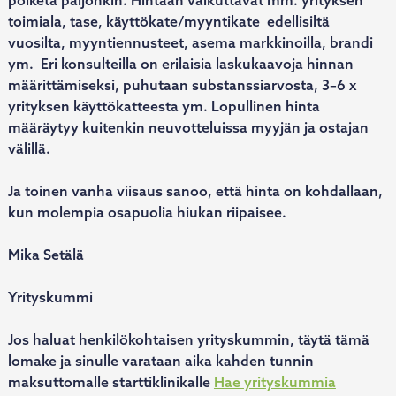
toimiala, tase, käyttökate/myyntikate edellisiltä
vuosilta, myyntiennusteet, asema markkinoilla, brandi
ym. Eri konsulteilla on erilaisia laskukaavoja hinnan
määrittämiseksi, puhutaan substanssiarvosta, 3–6 x
yrityksen käyttökatteesta ym. Lopullinen hinta
määräytyy kuitenkin neuvotteluissa myyjän ja ostajan
välillä.
Ja toinen vanha viisaus sanoo, että hinta on kohdallaan,
kun molempia osapuolia hiukan riipaisee.
Mika Setälä
Yrityskummi
Jos haluat henkilökohtaisen yrityskummin, täytä tämä
lomake ja sinulle varataan aika kahden tunnin
maksuttomalle starttiklinikalle
Hae yrityskummia