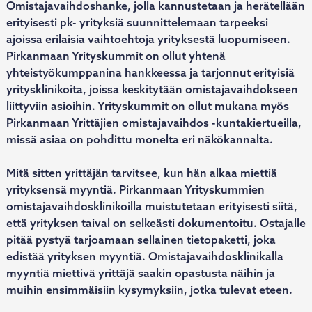
Omistajavaihdoshanke, jolla kannustetaan ja herätellään
erityisesti pk- yrityksiä suunnittelemaan tarpeeksi
ajoissa erilaisia vaihtoehtoja yrityksestä luopumiseen.
Pirkanmaan Yrityskummit on ollut yhtenä
yhteistyökumppanina hankkeessa ja tarjonnut erityisiä
yritysklinikoita, joissa keskitytään omistajavaihdokseen
liittyviin asioihin. Yrityskummit on ollut mukana myös
Pirkanmaan Yrittäjien omistajavaihdos -kuntakiertueilla,
missä asiaa on pohdittu monelta eri näkökannalta.
Mitä sitten yrittäjän tarvitsee, kun hän alkaa miettiä
yrityksensä myyntiä. Pirkanmaan Yrityskummien
omistajavaihdosklinikoilla muistutetaan erityisesti siitä,
että yrityksen taival on selkeästi dokumentoitu. Ostajalle
pitää pystyä tarjoamaan sellainen tietopaketti, joka
edistää yrityksen myyntiä. Omistajavaihdosklinikalla
myyntiä miettivä yrittäjä saakin opastusta näihin ja
muihin ensimmäisiin kysymyksiin, jotka tulevat eteen.