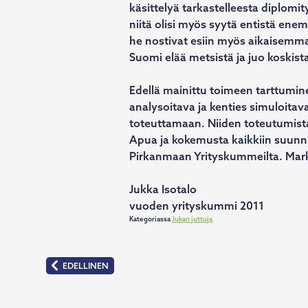
käsittelyä tarkastelleesta diplomit
niitä olisi myös syytä entistä ene
he nostivat esiin myös aikaisem
Suomi elää metsistä ja juo koskist
Edellä mainittu toimeen tarttumin
analysoitava ja kenties simuloitav
toteuttamaan. Niiden toteutumista 
Apua ja kokemusta kaikkiin suunnit
Pirkanmaan Yrityskummeilta. Mark
Jukka Isotalo
vuoden yrityskummi 2011
Kategoriassa
Jukan juttuja
Artikkelien
EDELLINEN
:
KUNTAKUMMISI
selaus
PIRKANMAALLA