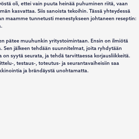
yöstä oli, ettei vain puuta heinää puhuminen riitä, vaan
mmän kasvattaa. Siis sanoista tekoihin. Tässä yhteydessä
man maamme tunnetusti menestykseen johtaneen reseptin:
a.
en pätee muuhunkin yritystoimintaan. Ensin on ilmiötä
a. Sen jälkeen tehdään suunnitelmat, joita ryhdytään
on syytä seurata, ja tehdä tarvittaessa korjausliikkeitä.
telu-, testaus-, toteutus- ja seurantavaiheisiin saa
kinointia ja brändäystä unohtamatta.