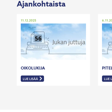
Ajankohtaista
Julkaistu
Julkais
11.12.2025
6.11.2
OIKOLUKIJA
PIT
LUE LISÄÄ
LUE 
:
:
OIKOLUKIJA
PITE
ILMA