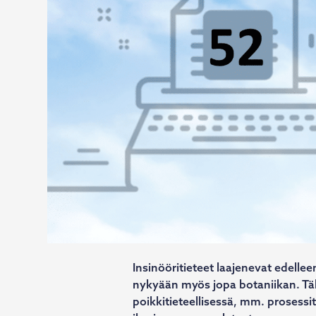
Insinööritieteet laajenevat edellee
nykyään myös jopa botaniikan. Tält
poikkitieteellisessä, mm. prosessi