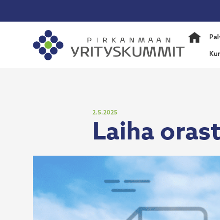
Siirry
sisältöön
Pirka
Pal
Yrity
Ku
Julkaistu
2.5.2025
Laiha oras