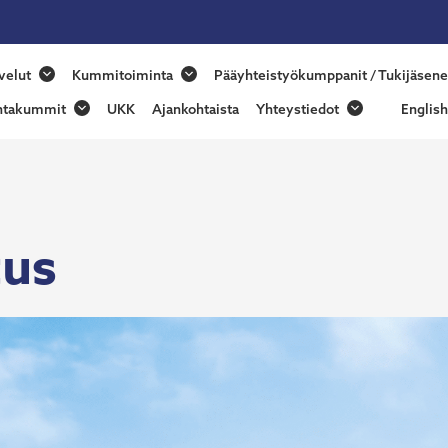
nmaan
velut
Kummitoiminta
Pääyhteistyökumppanit / Tukijäsene
skummit
ntakummit
UKK
Ajankohtaista
Yhteystiedot
English
tus