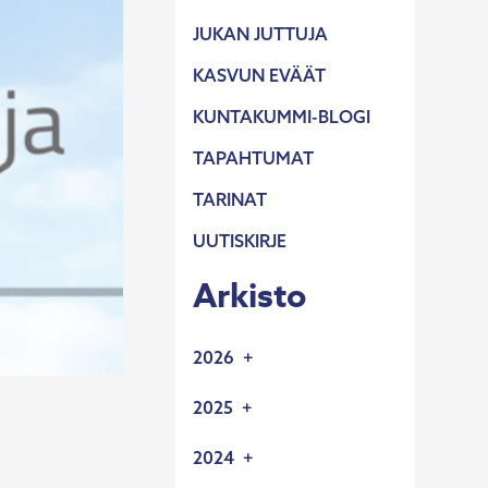
JUKAN JUTTUJA
KASVUN EVÄÄT
KUNTAKUMMI-BLOGI
TAPAHTUMAT
TARINAT
UUTISKIRJE
Arkisto
2026
2.6.2026
2025
UUSIA YRITYSKUMMEJA
11.12.2025
2024
19.5.2026
OIKOLUKIJA
VIERASKYNÄ: HYVIN