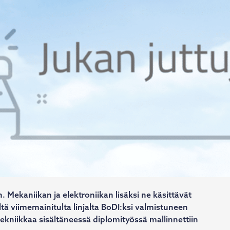
n. Mekaniikan ja elektroniikan lisäksi ne käsittävät
ä viimemainitulta linjalta BoDI:ksi valmistuneen
tekniikkaa sisältäneessä diplomityössä mallinnettiin