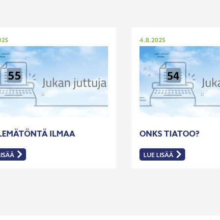
tu
Julkaistu
025
4.8.2025
ELEMÄTÖNTÄ ILMAA
ONKS TIATOO?
LISÄÄ
LUE LISÄÄ
:
LEMÄTÖNTÄ
ONKS
A
TIATOO?