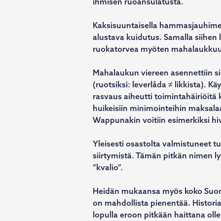
ihmisen ruoansulatusta.
Kaksisuuntaisella hammasjauhimell
alustava kuidutus. Samalla siihen li
ruokatorvea myöten mahalaukkuun, 
Mahalaukun viereen asennettiin s
(ruotsiksi: leverlåda ≠ likkista). K
rasvaus aiheutti toimintahäiriöitä 
huikeisiin minimointeihin maksala
Wappunakin voitiin esimerkiksi hiv
Yleisesti osastolta valmistuneet t
siirtymistä. Tämän pitkän nimen l
”kvalio”.
Heidän mukaansa myös koko Suom
on mahdollista pienentää. Histor
lopulla eroon pitkään haittana oll