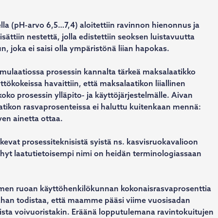
a (pH-arvo 6,5…7,4) aloitettiin ravinnon hienonnus ja
sättiin nestettä, jolla edistettiin seoksen luistavuutta
joka ei saisi olla ympäristönä liian hapokas.
imulaatiossa prosessin kannalta tärkeä maksalaatikko
äyttökokeissa havaittiin, että maksalaatikon liiallinen
koko prosessin ylläpito- ja käyttöjärjestelmälle. Aivan
atikon rasvaprosenteissa ei haluttu kuitenkaan mennä:
en ainetta ottaa.
ukevat prosessiteknisistä syistä ns. kasvisruokavalioon
yhyt laatutietoisempi nimi on heidän terminologiassaan
en ruoan käyttöhenkilökunnan kokonaisrasvaprosenttia
iahan todistaa, että maamme pääsi viime vuosisadan
eista voivuoristakin. Eräänä lopputulemana ravintokuitujen