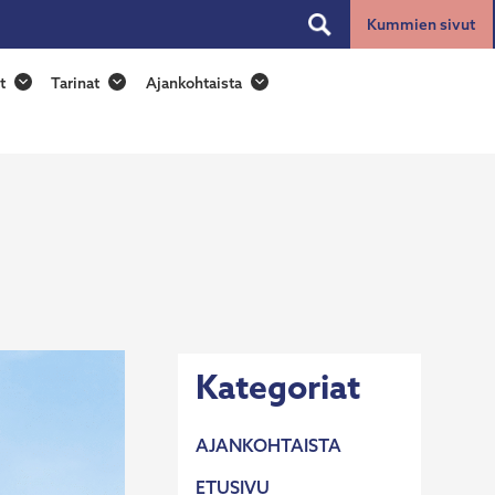
Kummien sivut
Toggle
search
t
Tarinat
Ajankohtaista
Kategoriat
AJANKOHTAISTA
ETUSIVU