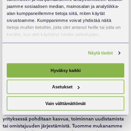
meille erityinen. Se on kotikenttämme ja yksi Suomen
jaamme sosiaalisen median, mainosalan ja analytiikka-
elinvoimaisimmista yritysalueista. Alueella on vahva
alan kumppaneillemme tietoja siitä, miten käytät
yrittäjyyden perinne, monipuolinen elinkeinorakenne ja
sivustoamme. Kumppanimme voivat yhdistää näitä
runsaasti osaamista, jonka varaan voidaan rakentaa
tietoja muihin tietoihin, joita olet antanut heille tai joita on
myös tulevaa kasvua.
kerätty, kun olet käyttänyt heidän palvelujaan.
Toimintaympäristö on kuitenkin viime vuosina
Näytä tiedot
muuttunut nopeasti. Epävarmuus markkinoilla,
investointien varovaisuus ja kasvun rahoittamiseen
liittyvät kysymykset haastavat monia pk-yrityksiä.
Hyväksy kaikki
Näissä tilanteissa korostuvat kokemus, sparraus ja
oikea-aikainen tuki.
Asetukset
Panostaja sijoittaa pk-yrityksiin ja yrittäjävetoisiin
Vain välttämättömät
yhtiöihin, joilla on halu ja edellytykset kehittyä ja kasvaa
seuraavaan vaiheeseen. Olemme mukana silloin, kun
yrityksessä pohditaan kasvua, toiminnan uudistamista
tai omistajuuden järjestämistä. Tuomme mukanamme