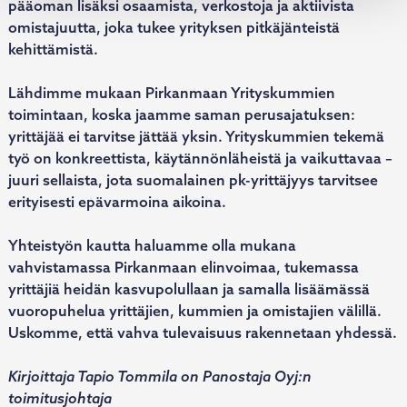
pääoman lisäksi osaamista, verkostoja ja aktiivista
omistajuutta, joka tukee yrityksen pitkäjänteistä
kehittämistä.
Lähdimme mukaan Pirkanmaan Yrityskummien
toimintaan, koska jaamme saman perusajatuksen:
yrittäjää ei tarvitse jättää yksin. Yrityskummien tekemä
työ on konkreettista, käytännönläheistä ja vaikuttavaa –
juuri sellaista, jota suomalainen pk-yrittäjyys tarvitsee
erityisesti epävarmoina aikoina.
Yhteistyön kautta haluamme olla mukana
vahvistamassa Pirkanmaan elinvoimaa, tukemassa
yrittäjiä heidän kasvupolullaan ja samalla lisäämässä
vuoropuhelua yrittäjien, kummien ja omistajien välillä.
Uskomme, että vahva tulevaisuus rakennetaan yhdessä.
Kirjoittaja Tapio Tommila on Panostaja Oyj:n
toimitusjohtaja