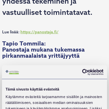
yhdessä tekeminen ja
vastuulliset toimintatavat.
Lue lisää:
https://panostaja.fi/
Tapio Tommila:
Panostaja mukana tukemassa
pirkanmaalaista yrittäjyyttä
Panostaja on aktiivinen omistaja ja kasvun kumppani,
joka on kehittänyt pk-yrityksiä jo yli 40 vuoden ajan.
Toimimme pitkäjänteisesti yhdessä yrittäjien ja
johtoryhmien kanssa ja sijoitamme erityisesti
Tämä sivusto käyttää evästeitä
ohjelmisto- ja palvelualoilla toimiviin kasvuhaluisiin
yhtiöihin.
Käytämme evästeitä tarjoamamme sisällön ja mainosten
räätälöimiseen, sosiaalisen median ominaisuuksien
Vaikka Panostaja toimii valtakunnallisesti, Pirkanmaa on
tukemiseen ja kävijämäärämme analysoimiseen. Lisäksi