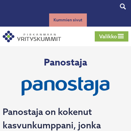
Siirry
Tog
sisältöön
sear
Kummien sivut
Valikko
Panostaja
Panostaja on kokenut
kasvunkumppani, jonka