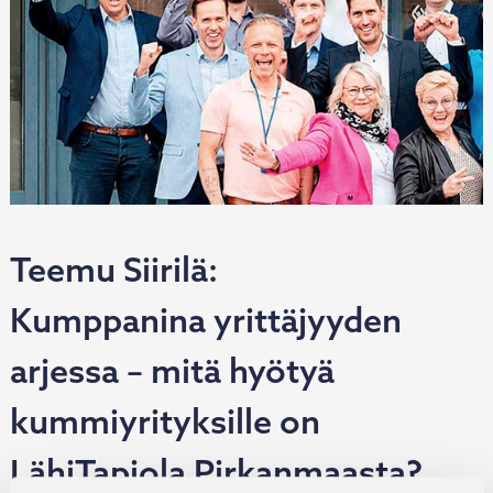
Teemu Siirilä:
Kumppanina yrittäjyyden
arjessa – mitä hyötyä
kummiyrityksille on
LähiTapiola Pirkanmaasta?