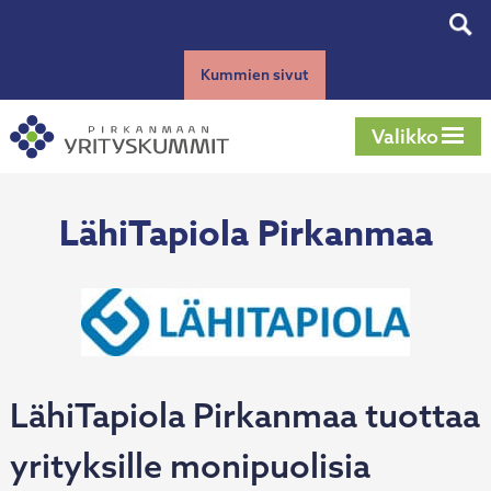
Siirry
Tog
sisältöön
sear
Kummien sivut
Valikko
LähiTapiola Pirkanmaa
LähiTapiola Pirkanmaa tuottaa
yrityksille monipuolisia