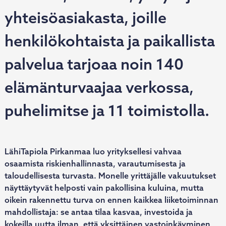
yhteisöasiakasta, joille
henkilökohtaista ja paikallista
palvelua tarjoaa noin 140
elämänturvaajaa verkossa,
puhelimitse ja 11 toimistolla.
LähiTapiola Pirkanmaa luo yrityksellesi vahvaa
osaamista riskienhallinnasta, varautumisesta ja
taloudellisesta turvasta. Monelle yrittäjälle vakuutukset
näyttäytyvät helposti vain pakollisina kuluina, mutta
oikein rakennettu turva on ennen kaikkea liiketoiminnan
mahdollistaja: se antaa tilaa kasvaa, investoida ja
kokeilla uutta ilman, että yksittäinen vastoinkäyminen