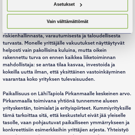
Asetukset
Yrityskummitoiminnassa korostuvat sparraus, kokemus
ja näkökulmien laajentaminen. LähiTapiola Pirkanmaa
Vain välttämättömät
tuo tähän kokonaisuuteen vahvaa osaamista
riskienhallinnasta, varautumisesta ja taloudellisesta
turvasta. Monelle yrittäjälle vakuutukset näyttäytyvät
helposti vain pakollisina kuluina, mutta oikein
rakennettu turva on ennen kaikkea liiketoiminnan
mahdollistaja: se antaa tilaa kasvaa, investoida ja
kokeilla uutta ilman, että yksittäinen vastoinkäyminen
vaarantaa koko yrityksen tulevaisuuden.
Paikallisuus on LähiTapiola Pirkanmaalle keskeinen arvo.
Pirkanmaalla toimivana yhtiönä tunnemme alueen
yrityskentän, toimialat ja erityispiirteet. Kummiyrityksille
tämä tarkoittaa sitä, että keskustelut eivät jää yleiselle
tasolle, vaan pohjautuvat paikalliseen ymmärrykseen ja
konkreettisiin esimerkkeihin yrittäjien arjesta. Yhteistyö