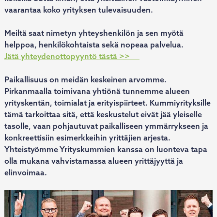
vaarantaa koko yrityksen tulevaisuuden.
Meiltä saat nimetyn yhteyshenkilön ja sen myötä
helppoa, henkilökohtaista sekä nopeaa palvelua.
Jätä yhteydenottopyyntö tästä >>
Paikallisuus on meidän keskeinen arvomme.
Pirkanmaalla toimivana yhtiönä tunnemme alueen
yrityskentän, toimialat ja erityispiirteet. Kummiyrityksille
tämä tarkoittaa sitä, että keskustelut eivät jää yleiselle
tasolle, vaan pohjautuvat paikalliseen ymmärrykseen ja
konkreettisiin esimerkkeihin yrittäjien arjesta.
Yhteistyömme Yrityskummien kanssa on luonteva tapa
olla mukana vahvistamassa alueen yrittäjyyttä ja
elinvoimaa.