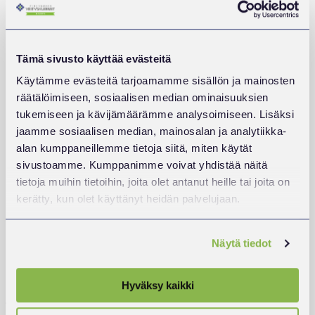
Yritystoiminta on aina riskien ja mahdollisuuksien
Tämä sivusto käyttää evästeitä
tasapainottelua. Erityisesti pk- ja yksinyrittäjille
päätökset tehdään usein rajallisilla resursseilla ja
Käytämme evästeitä tarjoamamme sisällön ja mainosten
nopeasti muuttuvassa toimintaympäristössä. Tässä
räätälöimiseen, sosiaalisen median ominaisuuksien
arjessa kumppaneilla on merkitystä. LähiTapiola
tukemiseen ja kävijämäärämme analysoimiseen. Lisäksi
Pirkanmaalle yhteistyö Pirkanmaan Yrityskummien
jaamme sosiaalisen median, mainosalan ja analytiikka-
kanssa on luonteva tapa olla mukana vahvistamassa
alan kumppaneillemme tietoja siitä, miten käytät
alueen yrittäjyyttä ja elinvoimaa.
sivustoamme. Kumppanimme voivat yhdistää näitä
tietoja muihin tietoihin, joita olet antanut heille tai joita on
LähiTapiola on asiakkaidensa omistama yhtiö. Tämä
kerätty, kun olet käyttänyt heidän palvelujaan.
näkyy käytännössä siinä, että toiminnan tavoitteena ei
ole lyhyen aikavälin voiton maksimointi, vaan
Näytä tiedot
pitkäjänteinen turva ja menestyksen mahdollistaminen
paikallisille yrityksille. Kummiyrityksille tämä tarkoittaa
kumppania, joka ymmärtää yrittäjyyden todellisuutta ja
Hyväksy kaikki
jonka intressit ovat aidosti samansuuntaiset kuin
yrittäjillä itsellään.