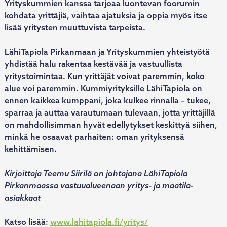
Yrityskummien kanssa tarjoaa luontevan foorumin
kohdata yrittäjiä, vaihtaa ajatuksia ja oppia myös itse
lisää yritysten muuttuvista tarpeista.
LähiTapiola Pirkanmaan ja Yrityskummien yhteistyötä
yhdistää halu rakentaa kestävää ja vastuullista
yritystoimintaa. Kun yrittäjät voivat paremmin, koko
alue voi paremmin. Kummiyrityksille LähiTapiola on
ennen kaikkea kumppani, joka kulkee rinnalla – tukee,
sparraa ja auttaa varautumaan tulevaan, jotta yrittäjillä
on mahdollisimman hyvät edellytykset keskittyä siihen,
minkä he osaavat parhaiten: oman yrityksensä
kehittämisen.
Kirjoittaja Teemu Siirilä on johtajana LähiTapiola
Pirkanmaassa vastuualueenaan yritys- ja maatila-
asiakkaat
Katso lisää:
www.lahitapiola.fi/yritys/