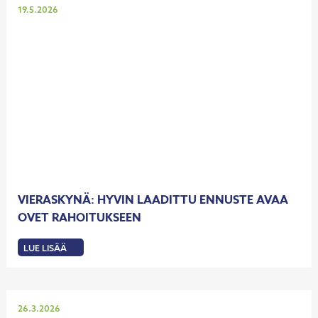
Julkaistu
19.5.2026
VIERASKYNÄ: HYVIN LAADITTU ENNUSTE AVAA
OVET RAHOITUKSEEN
LUE LISÄÄ
:
VIERASKYNÄ:
HYVIN
LAADITTU
ENNUSTE
AVAA
OVET
Julkaistu
26.3.2026
RAHOITUKSEEN