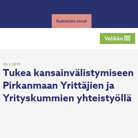
Siirry
Tog
sisältöön
sear
Kummien sivut
Valikko
Julkaistu
30.1.2019
Tukea kansainvälistymiseen
Pirkanmaan Yrittäjien ja
Yrityskummien yhteistyöllä