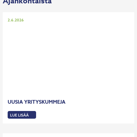
Ajankohtaista
KUMMIYRITYS
VANHOILLE
-
KUMMEILLE
PALKINNON
Julkaistu
2.6.2026
UUSIA YRITYSKUMMEJA
LUE LISÄÄ
:
UUSIA
YRITYSKUMMEJA