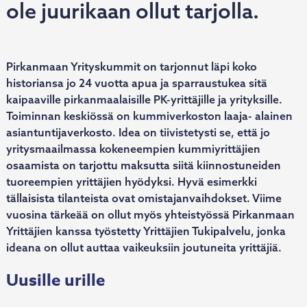
ole juurikaan ollut tarjolla.
Pirkanmaan Yrityskummit on tarjonnut läpi koko
historiansa jo 24 vuotta apua ja sparraustukea sitä
kaipaaville pirkanmaalaisille PK-yrittäjille ja yrityksille.
Toiminnan keskiössä on kummiverkoston laaja- alainen
asiantuntijaverkosto. Idea on tiivistetysti se, että jo
yritysmaailmassa kokeneempien kummiyrittäjien
osaamista on tarjottu maksutta siitä kiinnostuneiden
tuoreempien yrittäjien hyödyksi. Hyvä esimerkki
tällaisista tilanteista ovat omistajanvaihdokset. Viime
vuosina tärkeää on ollut myös yhteistyössä Pirkanmaan
Yrittäjien kanssa työstetty Yrittäjien Tukipalvelu, jonka
ideana on ollut auttaa vaikeuksiin joutuneita yrittäjiä.
Uusille urille