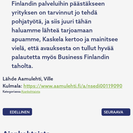
Finlandin palveluihin päästäkseen
yrityksen on tarvinnut jo tehdä
pohjatyötä, ja siis juuri tähän
haluamme lähteä tarjoamaan
apuamme, Kaskela kertoo ja mainitsee
vielä, että avauksesta on tullut hyvää
palautetta myös Business Finlandin
taholta.
Lähde Aamulehti, Ville
Kulmala:
https://www.aamulehti.fi/a/nsedi00119090
Kategoriassa
Ajankohtaista
Artikkelien
EDELLINEN
SEURAAVA
:
:
selaus
PIHKA
UUSI
COLLECTION
KUMMITOIMIN
SAI
OPAS
VUODEN
UUSILLE
2018
JA