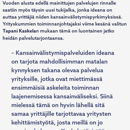
Vuoden alusta edellä mainittujen palvelujen rinnalle
saatiin myös täysin uusi tukijalka, jonka ideana on
auttaa yrittäjiä niiden kansainvälistymispyrkimyksissä.
Yrityskummien toiminnanjohtajaksi viime kesänä valitun
Tapani Kaskela
n mukaan tämä on luontainen jatko
heidän palvelutarjontaansa.
– Kansainvälistymispalveluiden ideana
on tarjota mahdollisimman matalan
kynnyksen takana olevaa palvelua
yrityksille, jotka ovat miettimässä
ensimmäisiä askeleita toiminnan
laajenemisessa kansainväliseksi. Siinä
mielessä tämä on hyvin lähellä sitä
samaa yrittäjille tarjottavaa yritysten
kehittämistyötä, josta meillä on jo