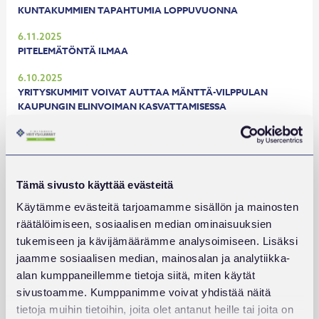
KUNTAKUMMIEN TAPAHTUMIA LOPPUVUONNA
6.11.2025
PITELEMÄTÖNTÄ ILMAA
6.10.2025
YRITYSKUMMIT VOIVAT AUTTAA MÄNTTÄ-VILPPULAN
KAUPUNGIN ELINVOIMAN KASVATTAMISESSA
6.10.2025
YRITYSKUMMIEN ROOLI ON TÄRKEÄMPI KUIN KOSKAAN
6.10.2025
Tämä sivusto käyttää evästeitä
UUSIA YRITYSKUMMEJA
Käytämme evästeitä tarjoamamme sisällön ja mainosten
6.10.2025
räätälöimiseen, sosiaalisen median ominaisuuksien
ITSEPÄISENKIN YRITTÄJÄN ROOPE JOKISEN NEUVO:
tukemiseen ja kävijämäärämme analysoimiseen. Lisäksi
YRITYSKUMMIA KANNATTAA KUUNNELLA
jaamme sosiaalisen median, mainosalan ja analytiikka-
29.8.2025
alan kumppaneillemme tietoja siitä, miten käytät
EKOSYSTEEMI, JOSSA TOIMIMME
sivustoamme. Kumppanimme voivat yhdistää näitä
tietoja muihin tietoihin, joita olet antanut heille tai joita on
26.8.2025