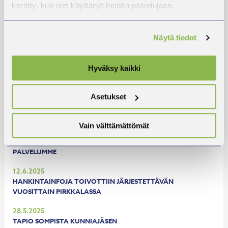
HANKE PÄÄTTYY KUNTAKUMMIPALVELU JATKAA
kerätty, kun olet käyttänyt heidän palvelujaan.
25.8.2025
KUNTAKUMMIT
Näytä tiedot
7.8.2025
YRITYSKUMMI ON ENNEN KAIKKEA KUUNTELIJA
Hyväksy kaikki
7.8.2025
ONKO YRITYKSESI MYYNTIKUNNOSSA?
Asetukset
4.8.2025
ONKS TIATOO?
Vain välttämättömät
30.7.2025
PALVELUMME
12.6.2025
HANKINTAINFOJA TOIVOTTIIN JÄRJESTETTÄVÄN
VUOSITTAIN PIRKKALASSA
28.5.2025
TAPIO SOMPISTA KUNNIAJÄSEN