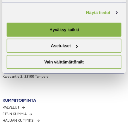
LUOMASSA YHDESSÄ ELINVOIMAA PIRKANMAALLE
Näytä tiedot
Hyväksy kaikki
Asetukset
TOIMINNANJOHTAJA
Heidi Rämö
Vain välttämättömät
HEIDI.RAMO@YRITYSKUMMIT.NET
PUH. 040 133 7803
Kalevantie 2, 33100 Tampere
KUMMITOIMINTA
PALVELUT
ETSIN KUMMIA
HALUAN KUMMIKSI