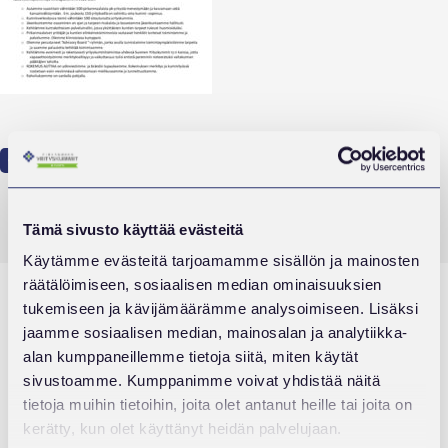
Artikkelien
EDELLINEN
:
selaus
UUTISKIRJE
Tämä sivusto käyttää evästeitä
Käytämme evästeitä tarjoamamme sisällön ja mainosten
räätälöimiseen, sosiaalisen median ominaisuuksien
tukemiseen ja kävijämäärämme analysoimiseen. Lisäksi
jaamme sosiaalisen median, mainosalan ja analytiikka-
alan kumppaneillemme tietoja siitä, miten käytät
sivustoamme. Kumppanimme voivat yhdistää näitä
tietoja muihin tietoihin, joita olet antanut heille tai joita on
kerätty, kun olet käyttänyt heidän palvelujaan.