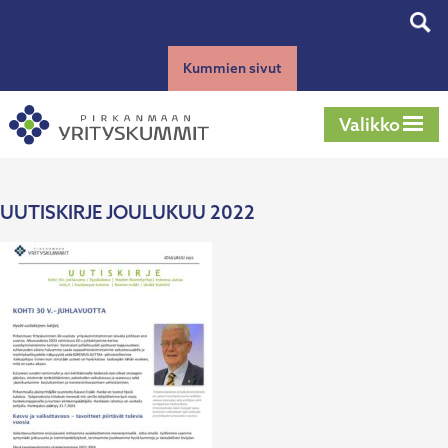
Siirry
Tog
sisältöön
sear
Kummien sivut
Valikko
UUTISKIRJE JOULUKUU 2022